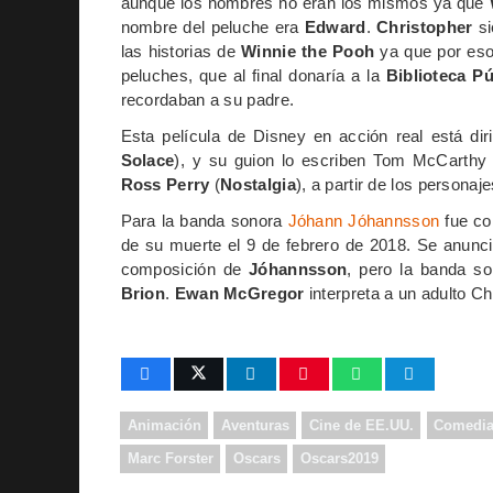
aunque los nombres no eran los mismos ya que
nombre del peluche era
Edward
.
Christopher
si
las historias de
Winnie the Pooh
ya que por eso 
peluches, que al final donaría a la
Biblioteca P
recordaban a su padre.
Esta película de Disney en acción real está dir
Solace
), y su guion lo escriben Tom McCarthy 
Ross Perry
(
Nostalgia
), a partir de los personaj
Para la banda sonora
Jóhann Jóhannsson
fue con
de su muerte el 9 de febrero de 2018. Se anunc
composición de
Jóhannsson
, pero la banda s
Brion
.
Ewan McGregor
interpreta a un adulto C
Animación
Aventuras
Cine de EE.UU.
Comedi
Marc Forster
Oscars
Oscars2019