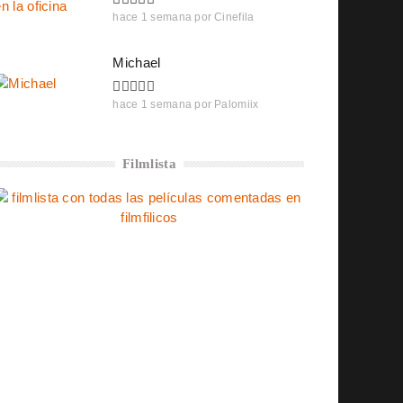
hace 1 semana
por
Cinefila
Michael
hace 1 semana
por
Palomiix
Filmlista