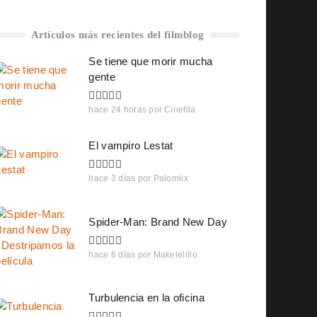
Artículos más recientes del filmblog
Se tiene que morir mucha
gente
hace 24 horas
por
Cinefila
El vampiro Lestat
hace 3 días
por
Palomiix
Spider-Man: Brand New Day
hace 6 días
por
Makelelillo
Turbulencia en la oficina