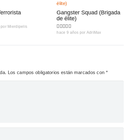
errorista
Gangster Squad (Brigada
de élite)
por
Mierdipelis
hace 9 años
por
AdriMax
ada.
Los campos obligatorios están marcados con
*