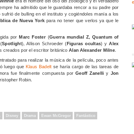
Winnie
era el nombre del oso del zoológico y el verdadero
empre ha admitido que le guardaba rencor a su padre por
sufrió de bulling en el instituto y cogiéndoles manía a los
ública de Nueva York
para no tener que verlos ya que le
igida por
Marc Foster
(
Guerra mundial Z, Quantum of
(
Spotlight
), Allison Schroeder (
Figuras ocultas
) y
Alex
es creados por el escritor británico
Alan Alexander Milne
.
tratado para realizar la música de la película, poco antes
ió luego que
Klaus Badelt
se haría cargo de las tareas de
onora fue finalmente compuesta por
Geoff Zanelli
y
Jon
hristopher Robin.
a
Disney
Drama
Ewan McGregor
Fantástico