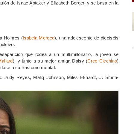
 guión de
Isaac Aptaker y
Elizabeth Berger,
y se basa en la
za Holmes (
Isabela Merced
), una adolescente de dieciséis
pulsivo.
saparición que rodea a un multimillonario, la joven se
Mallard
), y junto a su mejor amiga Daisy (
Cree Cicchino
)
ándose a su trastorno mental.
: Judy Reyes, Maliq Johnson, Miles Ekhardt, J. Smith-