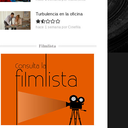
Turbulencia en la oficina
hace 1 semana
por
Cinefila
Filmlista