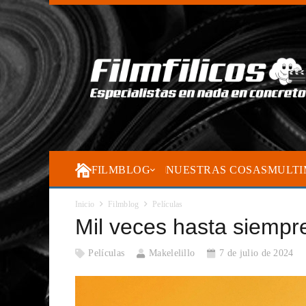
FILMBLOG
NUESTRAS COSAS
MULTI
Inicio
Filmblog
Películas
Mil veces hasta siempr
Películas
Makelelillo
7 de julio de 2024