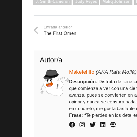
J. Smith-Cameron
Judy Reyes
Maliq Johnson
Entrada anterior
The First Omen
Autor/a
Makelelillo
(AKA Rafa Mollá)
Descripción:
Disfruta del cine 
que comienza a ver con una cie
avanza, pues se convierten en al
opinar y nunca se censura nada
en concreto, me gusta bastante in
Frase:
“Te pierdes en los detalle