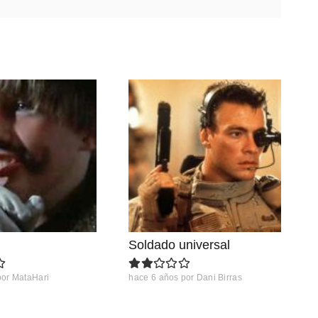
Soldado universal
por
MataHari
hace 6 años
por
Dani Birras