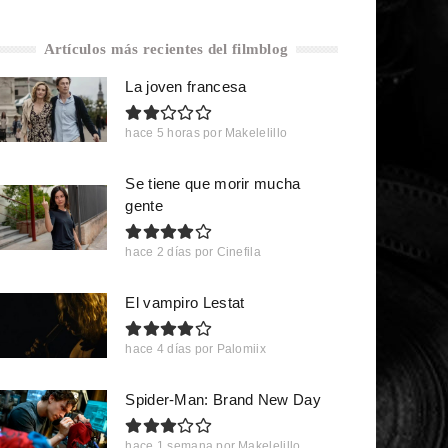
Artículos más recientes del filmblog
La joven francesa
hace 5 horas
por
Makelelillo
Se tiene que morir mucha
gente
hace 2 días
por
Cinefila
El vampiro Lestat
hace 4 días
por
Palomiix
Spider-Man: Brand New Day
hace 1 semana
por
Makelelillo