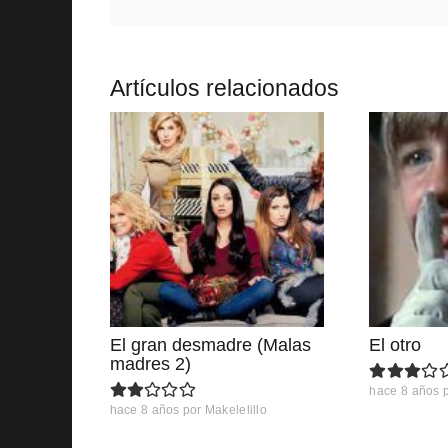
Artículos relacionados
El gran desmadre (Malas
El otro
madres 2)
hace 8 años
hace 8 años
por
Makelelillo