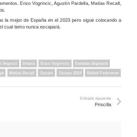
rlamentos. Enzo Vogrincic, Agustín Pardella, Matías Recalt,
os.
 no la mejor de España en el 2023 pero sigue colocando a
el cual temo nunca escapará.
o Vegezzi
Drama
Enzo Vogrincic
Esteban Bigliardi
ya
Matías Recalt
Oscars
Oscars 2024
Rafael Federman
Entrada siguiente
Priscilla