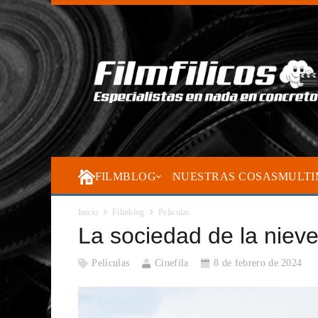
FILMBLOG
NUESTRAS COSAS
MULTI
Inicio
Filmblog
Películas
La sociedad de la niev
Películas
Cinefila
8 de febrero de 2024