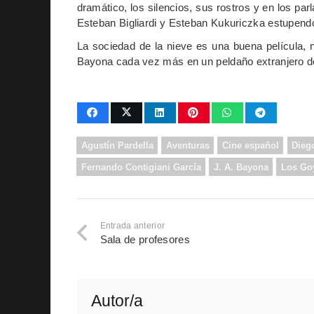
dramático, los silencios, sus rostros y en los pa
Esteban Bigliardi y Esteban Kukuriczka estupend
La sociedad de la nieve es una buena película,
Bayona cada vez más en un peldaño extranjero d
Agustín Pardella
Aventuras
Cine español
Dieg
Fernando Contigiani García
J. A. Bayona
Los Go
Entrada anterior
Sala de profesores
Autor/a