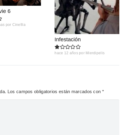
vie 6
nas
por
Cinefila
Infestación
hace 12 años
por
Mierdipelis
ada.
Los campos obligatorios están marcados con
*