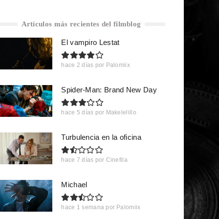
Artículos más recientes del filmblog
El vampiro Lestat
hace 2 días
por
Palomiix
Spider-Man: Brand New Day
hace 5 días
por
Makelelillo
Turbulencia en la oficina
hace 7 días
por
Cinefila
Michael
hace 1 semana
por
Palomiix