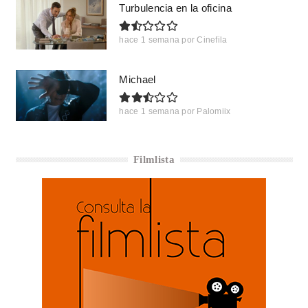
Turbulencia en la oficina
hace 1 semana
por
Cinefila
Michael
hace 1 semana
por
Palomiix
Filmlista