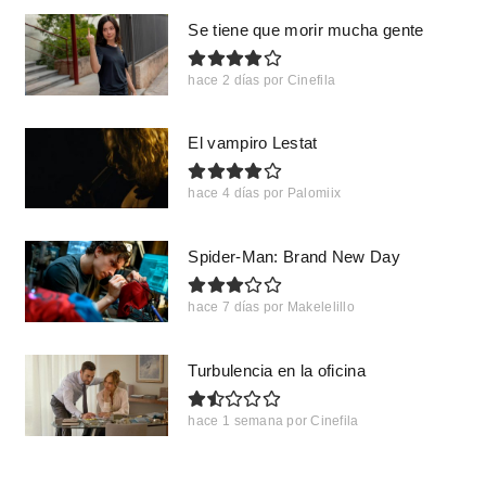
Se tiene que morir mucha gente
hace 2 días
por
Cinefila
El vampiro Lestat
hace 4 días
por
Palomiix
Spider-Man: Brand New Day
hace 7 días
por
Makelelillo
Turbulencia en la oficina
hace 1 semana
por
Cinefila