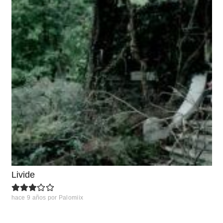
Livide
hace 9 años
por
Palomiix