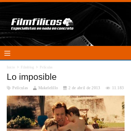
Inicio
Filmblog
Películas
Lo imposible
Películas
Makelelillo
2 de abril de 2013
11.183