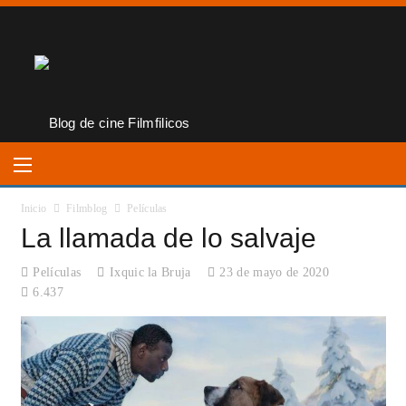
Inicio
Filmblog
Películas
La llamada de lo salvaje
Películas
Ixquic la Bruja
23 de mayo de 2020
6.437