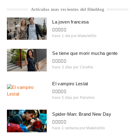
Artículos más recientes del filmblog
La joven francesa
hace 1 día
por
Makelelillo
Se tiene que morir mucha gente
hace 3 días
por
Cinefila
El vampiro Lestat
hace 5 días
por
Palomiix
Spider-Man: Brand New Day
hace 1 semana
por
Makelelillo