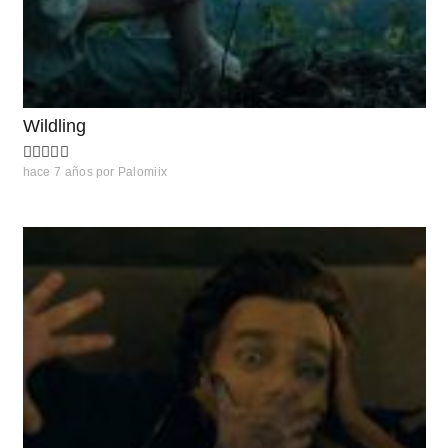
Wildling
hace 7 años
por
Palomiix