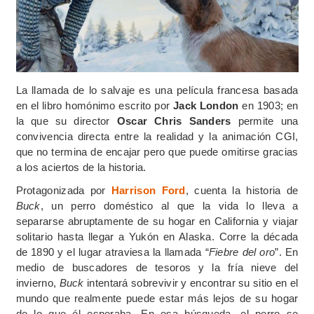
La llamada de lo salvaje es una película francesa basada
en el libro homónimo escrito por
Jack London
en 1903; en
la que su director
Oscar Chris Sanders
permite una
convivencia directa entre la realidad y la animación CGI,
que no termina de encajar pero que puede omitirse gracias
a los aciertos de la historia.
Protagonizada por
Harrison Ford
, cuenta la historia de
Buck
, un perro doméstico al que la vida lo lleva a
separarse abruptamente de su hogar en California y viajar
solitario hasta llegar a Yukón en Alaska. Corre la década
de 1890 y el lugar atraviesa la llamada “
Fiebre del oro
”. En
medio de buscadores de tesoros y la fría nieve del
invierno,
Buck
intentará sobrevivir y encontrar su sitio en el
mundo que realmente puede estar más lejos de su hogar
de lo que él esperaba. En esa búsqueda, el perro se