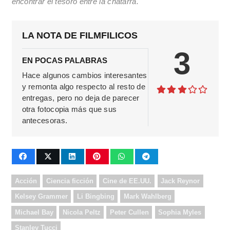
encontrar el tesoro entre la chatarra.
LA NOTA DE FILMFILICOS
3
EN POCAS PALABRAS
Hace algunos cambios interesantes
y remonta algo respecto al resto de
entregas, pero no deja de parecer
otra fotocopia más que sus
antecesoras.
Acción
Ciencia ficción
Cine de EE.UU.
Jack Reynor
Kelsey Grammer
Li Bingbing
Mark Wahlberg
Michael Bay
Nicola Peltz
Peter Cullen
Sophia Myles
Stanley Tucci