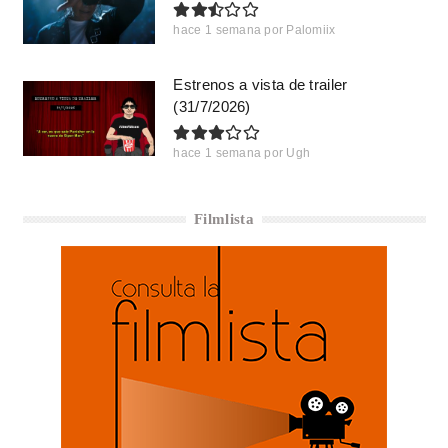
hace 1 semana
por
Palomiix
Estrenos a vista de trailer
(31/7/2026)
hace 1 semana
por
Ugh
Filmlista