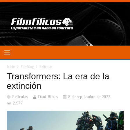
Inicio
Filmblog
Películas
Transformers: La era de la
extinción
Películas
Dani Birras
8 de septiembre de 2022
2.977