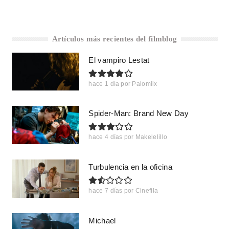
Artículos más recientes del filmblog
El vampiro Lestat
hace 1 día
por
Palomiix
Spider-Man: Brand New Day
hace 4 días
por
Makelelillo
Turbulencia en la oficina
hace 7 días
por
Cinefila
Michael