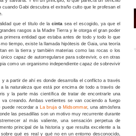
a y salvarla. Y en un principio, lo que parecía un sencillo
o cuando Gabi descubra el extraño culto que le profesan el
e.
lidad que el título de la
cinta
sea el escogido, ya que el
grandes rasgos a la Madre Tierra y le otorga el gran poder
la primera entidad que estaba antes de todo y todo lo que
ismo tiempo, existe la llamada hipótesis de Gaia, una teoría
tan en la tierra y también materias como las rocas o los
nico capaz de autorregularse para sobrevivir, o en otras
ropia como un organismo independiente capaz de sobrevivir
a partir de ahí es donde desarrolla el conflicto a través
 a la naturaleza que está por encima de todo a través de
s y la parte más científica de tratar de encontrarle una
se va creando. Ambas vertientes se van cociendo a fuego
e puede recordar a
La bruja
o
Midsommar
, una atmósfera
 donde las pesadillas son un motivo muy recurrente durante
tremecer al más valiente, una sensación perpetua de
nto principal de la historia y que resulta excelente a la
 sobre qué es real y qué no en un entorno desconocido,