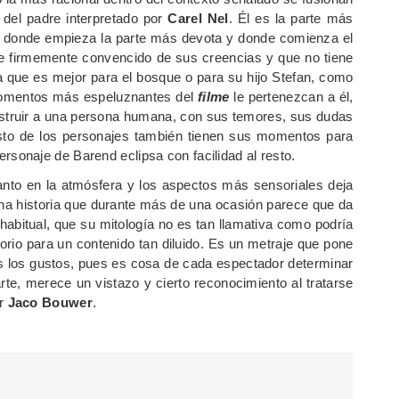
 del padre interpretado por
Carel Nel
. Él es la parte más
e donde empieza la parte más devota y donde comienza el
e firmemente convencido de sus creencias y que no tiene
ra que es mejor para el bosque o para su hijo Stefan, como
 momentos más espeluznantes del
filme
le pertenezcan a él,
onstruir a una persona humana, con sus temores, sus dudas
 resto de los personajes también tienen sus momentos para
 personaje de Barend eclipsa con facilidad al resto.
anto en la atmósfera y los aspectos más sensoriales deja
una historia que durante más de una ocasión parece que da
habitual, que su mitología no es tan llamativa como podría
orio para un contenido tan diluido. Es un metraje que pone
os los gustos, pues es cosa de cada espectador determinar
rte, merece un vistazo y cierto reconocimiento al tratarse
or
Jaco Bouwer
.