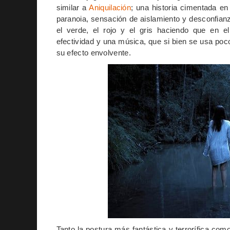
similar a
Aniquilación
; una historia cimentada e
paranoia, sensación de aislamiento y desconfian
el verde, el rojo y el gris haciendo que en 
efectividad y una música, que si bien se usa poc
su efecto envolvente.
Tanto la postura más fantástica y terrorífica com