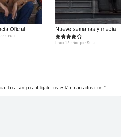
ia Oficial
Nueve semanas y media
por
Cinefila
hace 12 años
por
Sukie
ada.
Los campos obligatorios están marcados con
*