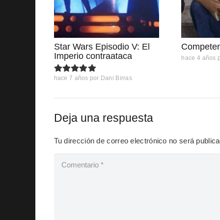
Star Wars Episodio V: El
Competenc
Imperio contraataca
hace 4 años
hace 7 años
por
Dani Birras
Deja una respuesta
Tu dirección de correo electrónico no será public