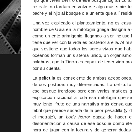
hijo que viven dentro de ese bosque logran curarl
rescate, no tardará en volverse algo más siniestr
padre y el hijo al bosque o a un ente que allí resid
Una vez explicado el planteamiento, no es casua
nombre de Gaia en la mitología griega designa a 
como un ente primigenio, llegando a ser incluso 
tiene que ver con la vida es posterior a ella. Al m
que sostiene que todos los seres vivos que habi
océanos forman un sistema único, un organismo ú
palabras, que la Tierra es capaz de tener vida p
por su cuenta.
La
película
es consciente de ambas acepciones, y 
de dos posturas muy diferenciadas: La del culto
ese bosque frondoso pero con varios matices gri
explicación racional a toda esa mitología que 
muy lento, fruto de una narrativa más densa qu
febril que parece sacada de la peor pesadilla (y
el metraje), un
body horror
capaz de hacer es
desorientación a causa de ese bosque como eleme
hora de jugar con la locura y de generar dudas