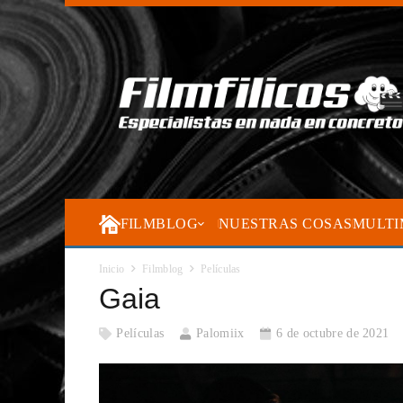
FILMBLOG
NUESTRAS COSAS
MULTI
Inicio
Filmblog
Películas
Gaia
Películas
Palomiix
6 de octubre de 2021