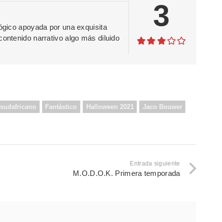
3
lógico apoyada por una exquisita
contenido narrativo algo más diluido
 sudafricano
Fantástico
Halloween 2021
Jaco Bouwer
Entrada siguiente
M.O.D.O.K. Primera temporada