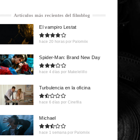
Artículos más recientes del filmblog
El vampiro Lestat
hace 20 horas
por
Palomiix
Spider-Man: Brand New Day
hace 4 días
por
Makelelillo
Turbulencia en la oficina
hace 6 días
por
Cinefila
Michael
hace 1 semana
por
Palomiix