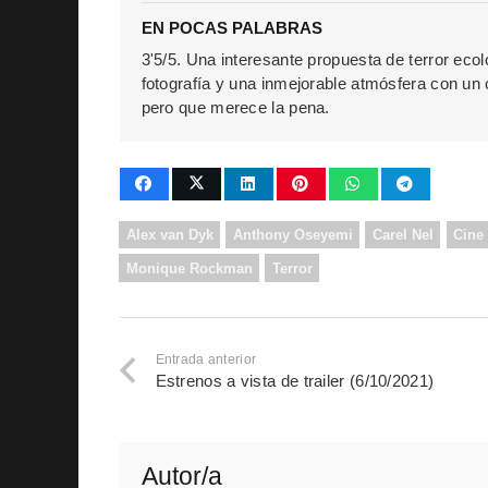
EN POCAS PALABRAS
3'5/5. Una interesante propuesta de terror eco
fotografía y una inmejorable atmósfera con un 
pero que merece la pena.
Alex van Dyk
Anthony Oseyemi
Carel Nel
Cine
Monique Rockman
Terror
Entrada anterior
Estrenos a vista de trailer (6/10/2021)
Autor/a