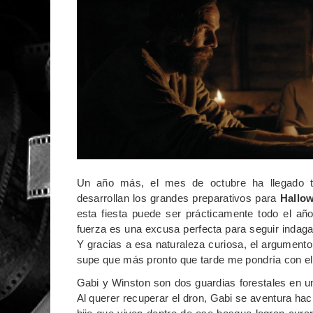
Un año más, el mes de octubre ha llegado tr
desarrollan los grandes preparativos para
Hallo
esta fiesta puede ser prácticamente todo el añ
fuerza es una excusa perfecta para seguir indaga
Y gracias a esa naturaleza curiosa, el argumento
supe que más pronto que tarde me pondría con el
Gabi y Winston son dos guardias forestales en u
Al querer recuperar el dron, Gabi se aventura haci