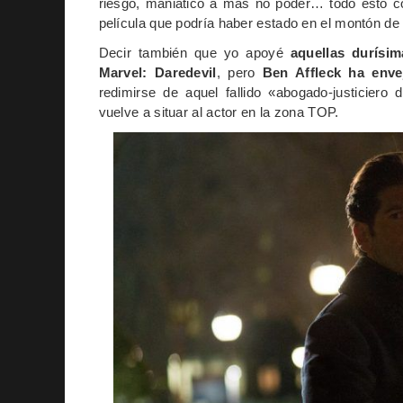
riesgo, maniático a más no poder… todo esto co
película que podría haber estado en el montón de
Decir también que yo apoyé
aquellas durísim
Marvel: Daredevil
, pero
Ben Affleck ha enve
redimirse de aquel fallido «abogado-justiciero
vuelve a situar al actor en la zona TOP.