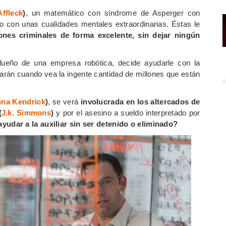
ffleck
)
, un matemático con síndrome de Asperger con
ro con unas cualidades mentales extraordinarias. Éstas le
ones criminales de forma excelente, sin dejar ningún
 dueño de una empresa robótica, decide ayudarle con la
rán cuando vea la ingente cantidad de millones que están
na Kendrick
)
, se verá
involucrada en los altercados de
(
J.k. Simmons
)
y por el asesino a sueldo interpretado por
yudar a la auxiliar sin ser detenido o eliminado?