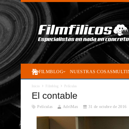
FILMBLOG
NUESTRAS COSAS
MULTI
Inicio
Filmblog
Películas
El contable
Películas
AdriMax
31 de octubre de 2016