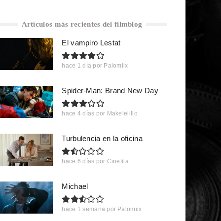
Artículos más recientes del filmblog
El vampiro Lestat
hace 1 día
por
Palomiix
Spider-Man: Brand New Day
hace 4 días
por
Makelelillo
Turbulencia en la oficina
hace 6 días
por
Cinefila
Michael
hace 1 semana
por
Palomiix