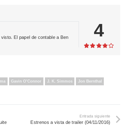
4
 visto. El papel de contable a Ben
ama
Gavin O’Connor
J. K. Simmos
Jon Bernthal
Entrada siguiente
uite
Estrenos a vista de trailer (04/11/2016)