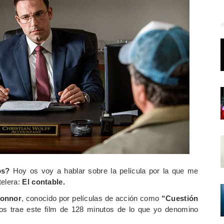
os?
Hoy os voy a hablar sobre la película por la que me
telera:
El contable.
Connor
, conocido por películas de acción como
“Cuestión
os
trae este
film de 128 minutos de lo que yo denomino