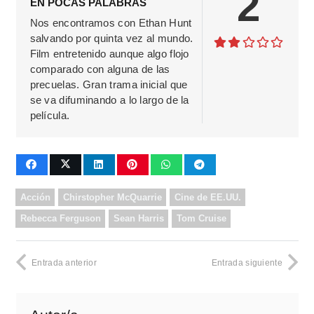
2
EN POCAS PALABRAS
Nos encontramos con Ethan Hunt
salvando por quinta vez al mundo.
Film entretenido aunque algo flojo
comparado con alguna de las
precuelas. Gran trama inicial que
se va difuminando a lo largo de la
película.
Acción
Chirstopher McQuarrie
Cine de EE.UU.
Rebecca Ferguson
Sean Harris
Tom Cruise
Entrada anterior
Entrada siguiente