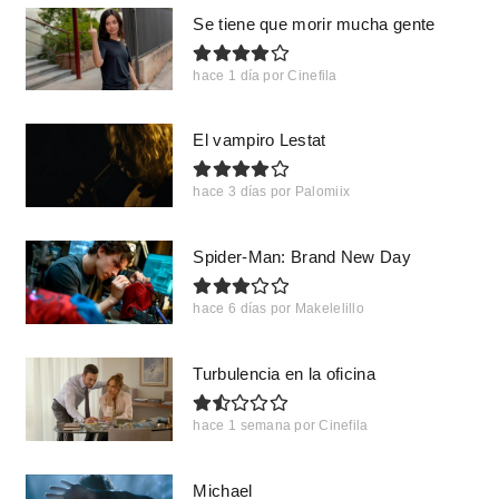
Se tiene que morir mucha gente
hace 1 día
por
Cinefila
El vampiro Lestat
hace 3 días
por
Palomiix
Spider-Man: Brand New Day
hace 6 días
por
Makelelillo
Turbulencia en la oficina
hace 1 semana
por
Cinefila
Michael