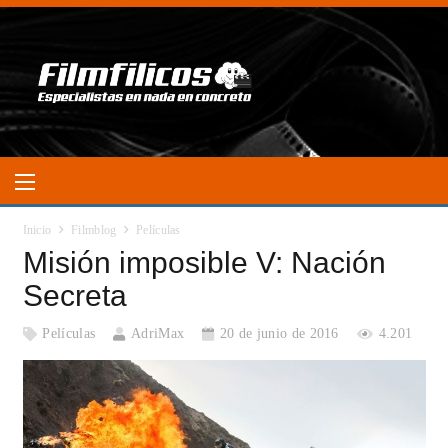
Inicio
Filmblog
Películas
Misión imposible V: Nación
Secreta
Películas
AdriMax
20 de junio de 2016
4.201