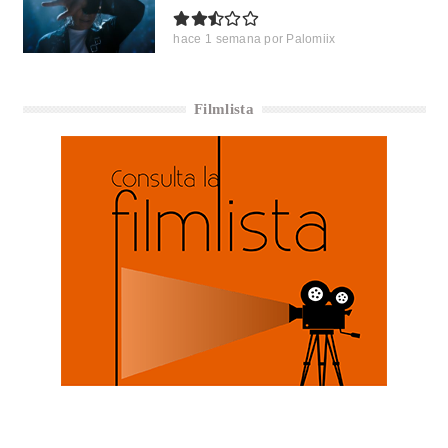
hace 1 semana
por
Palomiix
Filmlista