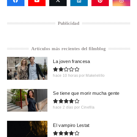
Publicidad
Artículos más recientes del filmblog
La joven francesa
hace 10 horas
por
Makelelillo
Se tiene que morir mucha gente
hace 2 días
por
Cinefila
El vampiro Lestat