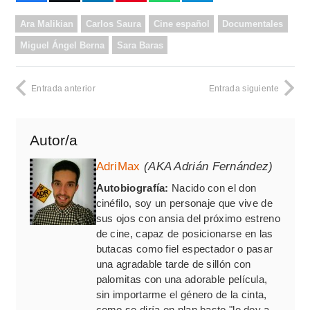
Ara Malikian
Carlos Saura
Cine español
Documentales
Miguel Ángel Berna
Sara Baras
Entrada anterior
Entrada siguiente
Autor/a
AdriMax
(AKA Adrián Fernández)
Autobiografía:
Nacido con el don
cinéfilo, soy un personaje que vive de
sus ojos con ansia del próximo estreno
de cine, capaz de posicionarse en las
butacas como fiel espectador o pasar
una agradable tarde de sillón con
palomitas con una adorable película,
sin importarme el género de la cinta,
como se diría en plan basto "le doy a