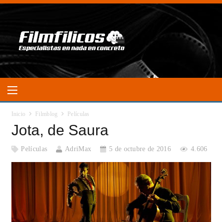
Inicio
Filmblog
Películas
Jota, de Saura
Películas
AdriMax
5 de octubre de 2016
4.606