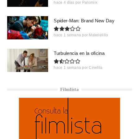
hace 4 días
por
Palomiix
Spider-Man: Brand New Day
hace 1 semana
por
Makelelillo
Turbulencia en la oficina
hace 1 semana
por
Cinefila
Filmlista