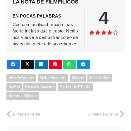
LA NOTA DE FILMFILICOS
4
EN POCAS PALABRAS
Con una tonalidad urbana más
fuerte incluso que el resto. Netflix
nos vuelve a demostrar como se
hacen las series de superheroes.
Alfre Woodard
Mahershala Ali
Marvel
Mike Colter
Netflix
Rosario Dawson
Series de EE.UU.
Simone Missick
Entrada anterior
Entrada siguiente