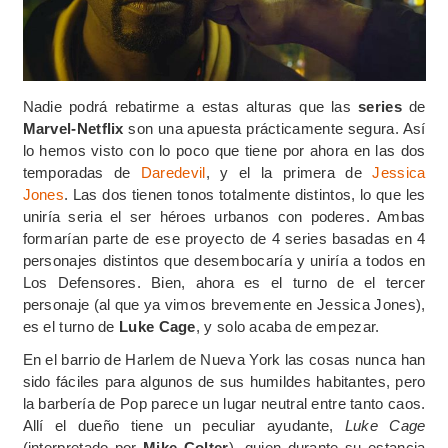
Nadie podrá rebatirme a estas alturas que las
series
de
Marvel-Netflix
son una apuesta prácticamente segura. Así
lo hemos visto con lo poco que tiene por ahora en las dos
temporadas de
Daredevil
, y el la primera de
Jessica
Jones
. Las dos tienen tonos totalmente distintos, lo que les
uniría seria el ser héroes urbanos con poderes. Ambas
formarían parte de ese proyecto de 4 series basadas en 4
personajes distintos que desembocaría y uniría a todos en
Los Defensores. Bien, ahora es el turno de el tercer
personaje (al que ya vimos brevemente en Jessica Jones),
es el turno de
Luke Cage
, y solo acaba de empezar.
En el barrio de Harlem de Nueva York las cosas nunca han
sido fáciles para algunos de sus humildes habitantes, pero
la barbería de Pop parece un lugar neutral entre tanto caos.
Allí el dueño tiene un peculiar ayudante,
Luke Cage
(interpretado por
Mike Colter
), quien durante su estancia