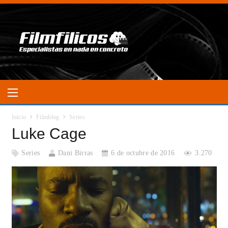
Inicio
Filmblog
Series
Luke Cage
Series
Dani Birras
6 de octubre de 2016
3.270