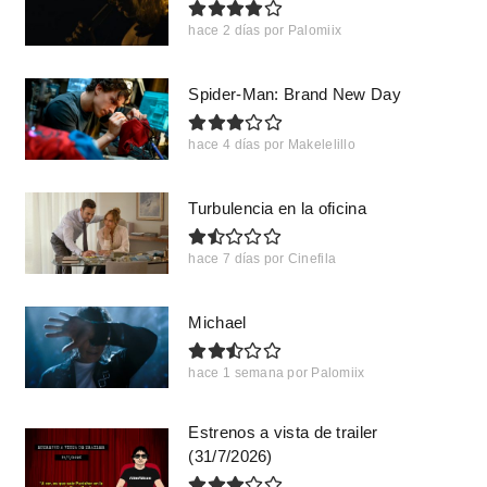
hace 2 días
por
Palomiix
Spider-Man: Brand New Day
hace 4 días
por
Makelelillo
Turbulencia en la oficina
hace 7 días
por
Cinefila
Michael
hace 1 semana
por
Palomiix
Estrenos a vista de trailer
(31/7/2026)