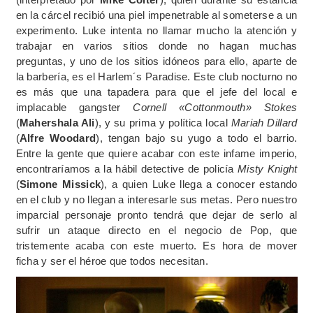
en la cárcel recibió una piel impenetrable al someterse a un
experimento. Luke intenta no llamar mucho la atención y
trabajar en varios sitios donde no hagan muchas
preguntas, y uno de los sitios idóneos para ello, aparte de
la barbería, es el Harlem´s Paradise. Este club nocturno no
es más que una tapadera para que el jefe del local e
implacable gangster
Cornell «Cottonmouth» Stokes
(
Mahershala Ali
), y su prima y política local
Mariah Dillard
(
Alfre Woodard
), tengan bajo su yugo a todo el barrio.
Entre la gente que quiere acabar con este infame imperio,
encontraríamos a la hábil detective de policía
Misty Knight
(
Simone Missick
), a quien Luke llega a conocer estando
en el club y no llegan a interesarle sus metas. Pero nuestro
imparcial personaje pronto tendrá que dejar de serlo al
sufrir un ataque directo en el negocio de Pop, que
tristemente acaba con este muerto. Es hora de mover
ficha y ser el héroe que todos necesitan.