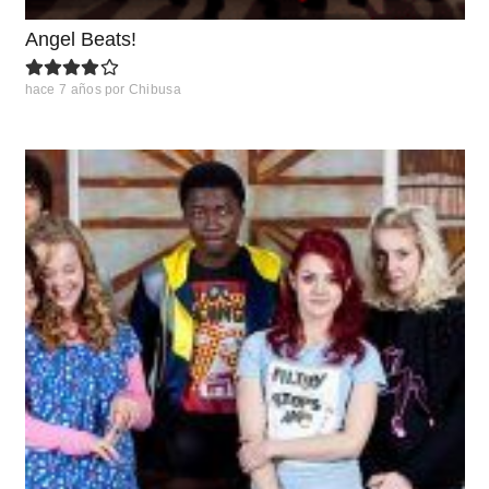
Angel Beats!
hace 7 años
por
Chibusa