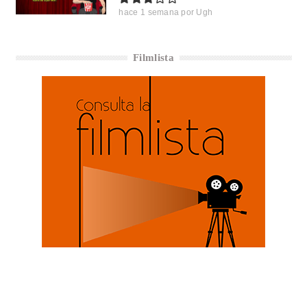
hace 1 semana
por
Ugh
Filmlista