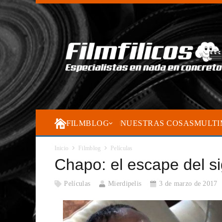
FILMBLOG
NUESTRAS COSAS
MULTI
Inicio
Filmblog
Películas
Chapo: el escape del si
Películas
Mierdipelis
3 de marzo de 2017