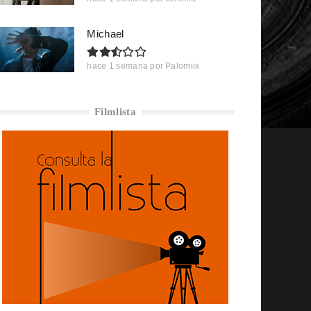
Michael
hace 1 semana
por
Palomiix
Filmlista