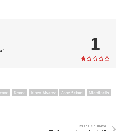
1
o”
icano
Drama
Irineo Álvarez
José Sefami
Mierdipelis
Entrada siguiente