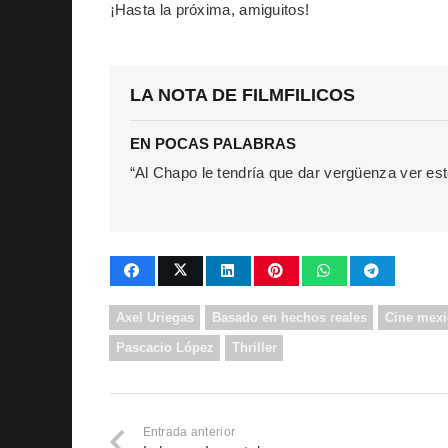
¡Hasta la próxima, amiguitos!
LA NOTA DE FILMFILICOS
EN POCAS PALABRAS
“Al Chapo le tendría que dar vergüenza ver est
Axel Uriegas
Basado en hechos reales
Cine mex
Pascacio López
Thriller
Entrada anterior