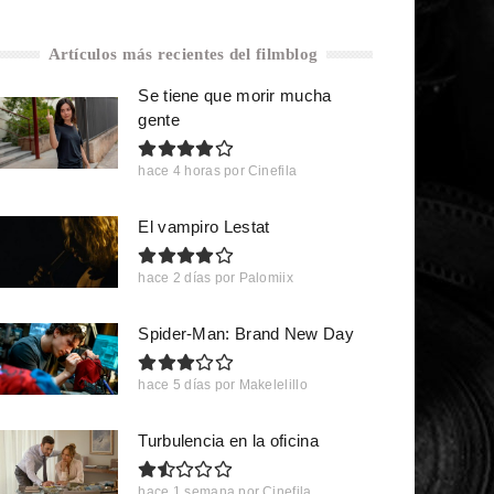
Artículos más recientes del filmblog
Se tiene que morir mucha
gente
hace 4 horas
por
Cinefila
El vampiro Lestat
hace 2 días
por
Palomiix
Spider-Man: Brand New Day
hace 5 días
por
Makelelillo
Turbulencia en la oficina
hace 1 semana
por
Cinefila