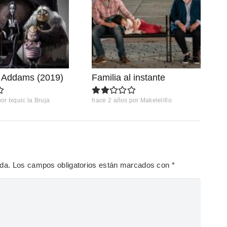
a Addams (2019)
Familia al instante
por
Ixquic la Bruja
hace 2 años
por
Makelelillo
ada.
Los campos obligatorios están marcados con
*