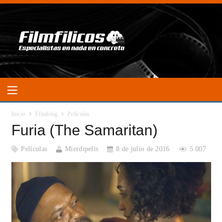
Inicio
Filmblog
Películas
Furia (The Samaritan)
Películas
Mierdipelis
8 de julio de 2016
5.007