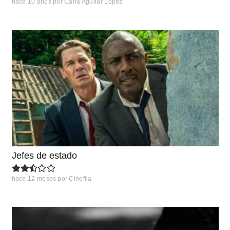
hace 10 años
por
Carla Aguilar Lopez
Jefes de estado
hace 12 meses
por
Cinefila