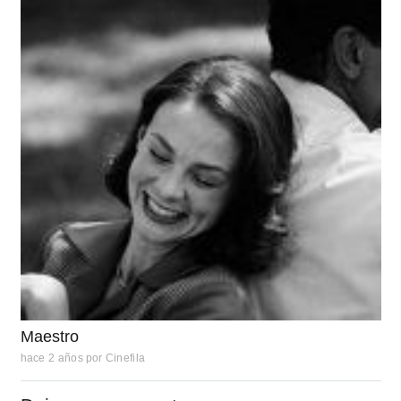
Maestro
hace 2 años
por
Cinefila