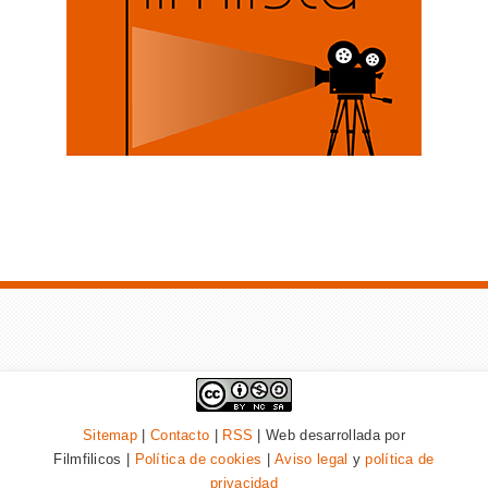
Sitemap
|
Contacto
|
RSS
| Web desarrollada por
Filmfilicos |
Política de cookies
|
Aviso legal
y
política de
privacidad