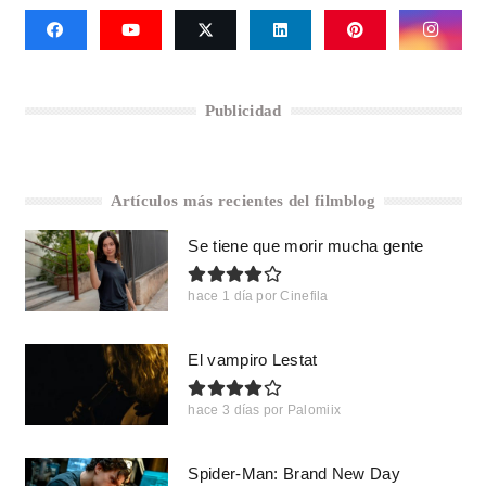
Publicidad
Artículos más recientes del filmblog
Se tiene que morir mucha gente
hace 1 día
por
Cinefila
El vampiro Lestat
hace 3 días
por
Palomiix
Spider-Man: Brand New Day