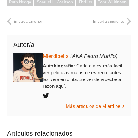
Ruth Negga
Samuel L. Jackson
Thriller
Tom Wilkinson
Entrada anterior
Entrada siguiente
Autor/a
Mierdipelis
(AKA Pedro Murillo)
Autobiografía:
Cada día es más fácil
ver películas malas de estreno, antes
las veía en cinta. Se vende vídeobeta,
razón aquí.
Más artículos de Mierdipelis
Artículos relacionados