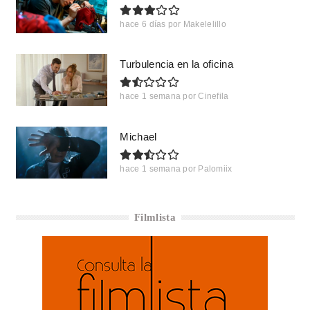
hace 6 días
por
Makelelillo
Turbulencia en la oficina
hace 1 semana
por
Cinefila
Michael
hace 1 semana
por
Palomiix
Filmlista