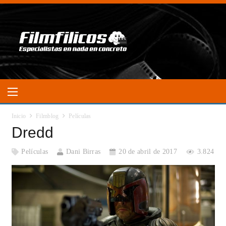
Inicio
Filmblog
Películas
Dredd
Películas
Dani Birras
20 de abril de 2017
3.824