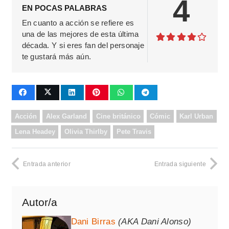
4
EN POCAS PALABRAS
En cuanto a acción se refiere es
una de las mejores de esta última
década. Y si eres fan del personaje
te gustará más aún.
Acción
Alex Garland
Cine británico
Cómic
Karl Urban
Lena Headey
Olivia Thirlby
Pete Travis
Entrada anterior
Entrada siguiente
Autor/a
Dani Birras
(AKA Dani Alonso)