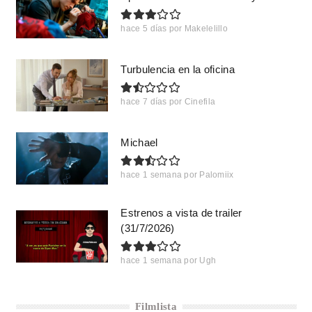
hace 5 días
por
Makelelillo
Turbulencia en la oficina
hace 7 días
por
Cinefila
Michael
hace 1 semana
por
Palomiix
Estrenos a vista de trailer
(31/7/2026)
hace 1 semana
por
Ugh
Filmlista