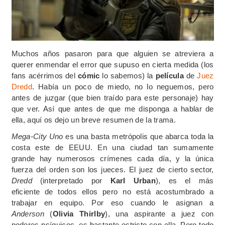
Muchos años pasaron para que alguien se atreviera a
querer enmendar el error que supuso en cierta medida (los
fans acérrimos del
cómic
lo sabemos) la
película
de
Juez
Dredd
. Había un poco de miedo, no lo neguemos, pero
antes de juzgar (que bien traído para este personaje) hay
que ver. Así que antes de que me disponga a hablar de
ella, aquí os dejo un breve resumen de la trama.
Mega-City Uno
es una basta metrópolis que abarca toda la
costa este de EEUU. En una ciudad tan sumamente
grande hay numerosos crímenes cada día, y la única
fuerza del orden son los jueces. El juez de cierto sector,
Dredd
(interpretado por
Karl Urban
), es el más
eficiente de todos ellos pero no está acostumbrado a
trabajar en equipo. Por eso cuando le asignan a
Anderson
(
Olivia Thirlby
), una aspirante a juez con
poderes psíquicos, es bastante estricto con ella. Pero todo