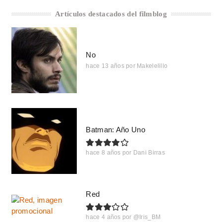
Artículos destacados del filmblog
No
hace 13 años
por
Makelelillo
Batman: Año Uno
hace 8 años
por
Dani Birras
Red
hace 4 años
por
@Iris_BM