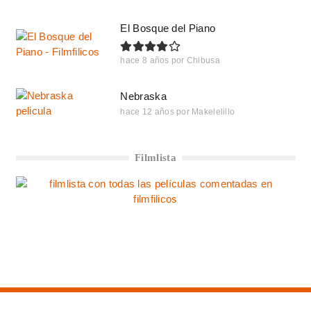
El Bosque del Piano
hace 8 años
por
Chibusa
Nebraska
hace 12 años
por
Makelelillo
Filmlista