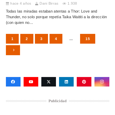
hace 4 años
Dani Birras
1.938
Todas las miradas estaban atentas a Thor: Love and
Thunder, no solo porque repetía Taika Waititi a la dirección
(con quien no…
1
2
3
4
…
15
Publicidad