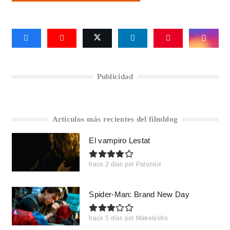
Publicidad
Artículos más recientes del filmblog
El vampiro Lestat
hace 2 días
por
Palomiix
Spider-Man: Brand New Day
hace 5 días
por
Makelelillo