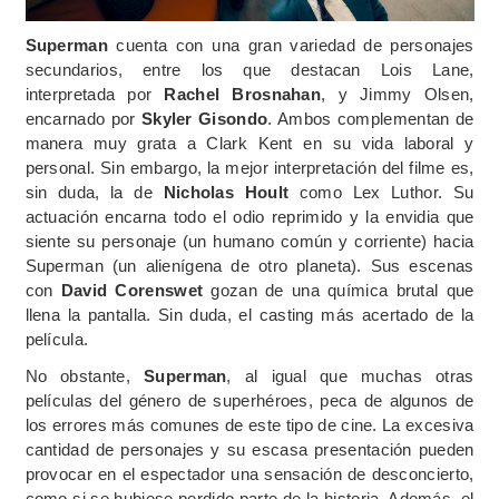
Superman
cuenta con una gran variedad de personajes
secundarios, entre los que destacan Lois Lane,
interpretada por
Rachel Brosnahan
, y Jimmy Olsen,
encarnado por
Skyler Gisondo
. Ambos complementan de
manera muy grata a Clark Kent en su vida laboral y
personal. Sin embargo, la mejor interpretación del filme es,
sin duda, la de
Nicholas Hoult
como Lex Luthor. Su
actuación encarna todo el odio reprimido y la envidia que
siente su personaje (un humano común y corriente) hacia
Superman (un alienígena de otro planeta). Sus escenas
con
David Corenswet
gozan de una química brutal que
llena la pantalla. Sin duda, el casting más acertado de la
película.
No obstante,
Superman
, al igual que muchas otras
películas del género de superhéroes, peca de algunos de
los errores más comunes de este tipo de cine. La excesiva
cantidad de personajes y su escasa presentación pueden
provocar en el espectador una sensación de desconcierto,
como si se hubiese perdido parte de la historia. Además, el