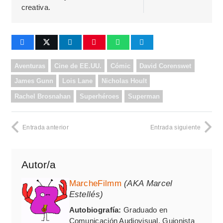
creativa.
Aventuras
Cine de EE.UU.
Cómic
David Corenswet
James Gunn
Lois Lane
Nicholas Hoult
Rachel Brosnahan
Superhéroes
Superman
Entrada anterior
Entrada siguiente
Autor/a
MarcheFilmm
(AKA Marcel
Estellés)
Autobiografía:
Graduado en
Comunicación Audiovisual, Guionista