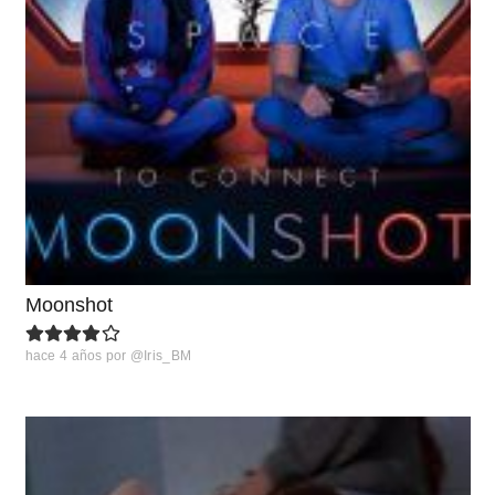
Moonshot
hace 4 años
por
@Iris_BM