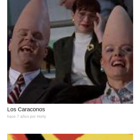
Los Caraconos
hace 7 años
por
Holly