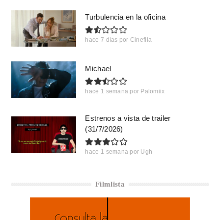
Turbulencia en la oficina
hace 7 días
por
Cinefila
Michael
hace 1 semana
por
Palomiix
Estrenos a vista de trailer
(31/7/2026)
hace 1 semana
por
Ugh
Filmlista