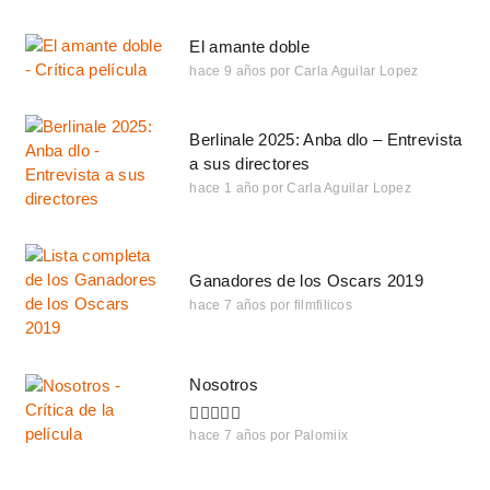
El amante doble
hace 9 años
por
Carla Aguilar Lopez
Berlinale 2025: Anba dlo – Entrevista
a sus directores
hace 1 año
por
Carla Aguilar Lopez
Ganadores de los Oscars 2019
hace 7 años
por
filmfilicos
Nosotros
hace 7 años
por
Palomiix