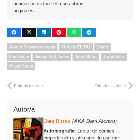
aunque no es tan fiel a sus obras
originales.
Arnold Schwarzenegger
Cine de EE.UU.
Cómic
Fantástico
James Earl Jones
John Milius
Jorge Sanz
Oliver Stone
Entrada anterior
Entrada siguiente
Autor/a
Dani Birras
(AKA Dani Alonso)
Autobiografía:
Lector de cómics
empedernido y obsesivo, lo que me