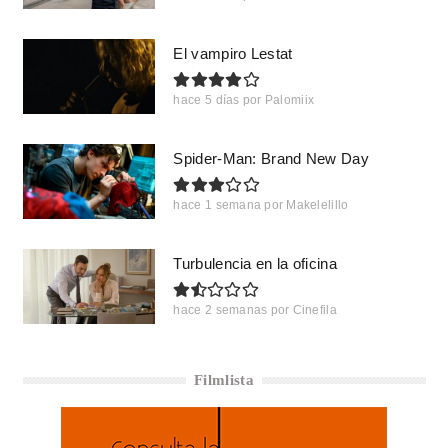
El vampiro Lestat
hace 5 días
por
Palomiix
Spider-Man: Brand New Day
hace 1 semana
por
Makelelillo
Turbulencia en la oficina
hace 2 semanas
por
Cinefila
Filmlista