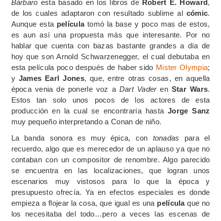
Bárbaro
esta basado en los libros de
Robert E. Howard
,
de los cuales adaptaron con resultado sublime al
cómic
.
Aunque esta
película
tomó la base y poco mas de estos,
es aun así una propuesta más que interesante. Por no
hablar que cuenta con bazas bastante grandes a día de
hoy que son Arnold Schwarzenegger, el cual debutaba en
esta película poco después de haber sido
Mister Olympia
;
y
James Earl Jones
, que, entre otras cosas, en aquella
época venia de ponerle voz a
Dart Vader
en
Star Wars
.
Estos tan solo unos pocos de los actores de esta
producción en la cual se encontraría hasta
Jorge Sanz
muy pequeño interpretando a Conan de niño.
La banda sonora es muy épica, con
tonadas
para el
recuerdo, algo que es merecedor de un aplauso ya que no
contaban con un compositor de renombre. Algo parecido
se encuentra en las localizaciones, que logran unos
escenarios muy vistosos para lo que la época y
presupuesto ofrecía. Ya en efectos especiales es donde
empieza a flojear la cosa, que igual es una
película
que no
los necesitaba del todo…pero a veces las escenas de