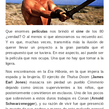
Que enormes
películas
nos brindó el
cine
de los 80
¿verdad? O al menos si que atesoramos su recuerdo así.
Y es que, muchas veces, transmitía más la ilusión de
querer llevar un proyecto a la gran pantalla que el
presupuesto que se tuviera. En ese aspecto, así puede ser
la película que nos ocupa. Una que no hay que tomar a la
ligera.
Nos encontramos en la
Era Hiboria
, en la que impera la
espada y la brujería. El ejercito de
Thulsa Doom
(
James
Earl Jones
) masacra sin piedad un pueblo
Cimmerio
dejando como únicos supervivientes a los niños, que
posteriormente convirtieron en esclavos. Uno de los pocos
que sobreviven a estos duros trabajos es
Conan
(
Arnold
Schwarzenegger
), y su razón de vivir fue que presenció
la muerte de sus padres a manos de este malvado general