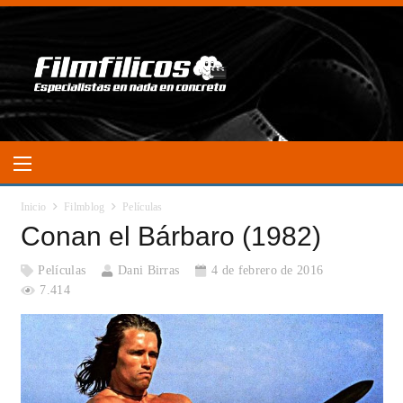
Inicio
Filmblog
Películas
Conan el Bárbaro (1982)
Películas
Dani Birras
4 de febrero de 2016
7.414