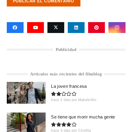
PUBLICAR EL COMENTARIO
Publicidad
Artículos más recientes del filmblog
La joven francesa
hace 2 días
por
Makelelillo
Se tiene que morir mucha gente
hace 4 días
por
Cinefila