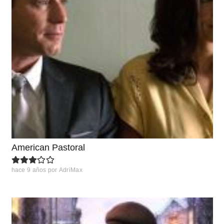
American Pastoral
hace 9 años
por
AdriMax