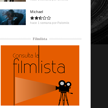
Michael
hace 1 semana
por
Palomiix
Filmlista