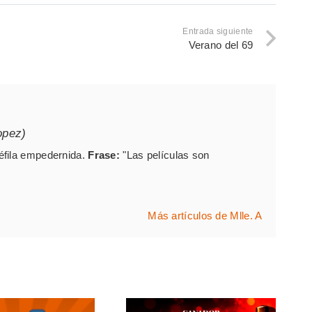
Entrada siguiente
Verano del 69
opez)
éfila empedernida.
Frase:
"Las películas son
Más artículos de Mlle. A