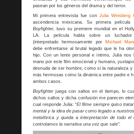
pasean por los géneros del drama y del terror.
Mi primera entrevista fue con
Julia Weisberg 
ascendencia mexicana. Su primera película 
Boyfighter,
tuvo su premiere mundial en el Holl
LA. La película habla sobre un luchador
(interpretado hermosamente por
Michael Man
debe enfrentarse al brutal legado que le ha oto
hijo. Con un lente personal e íntimo, Julia nos 
mano por este film emocional y humano, yuxtapo
desnuda de ser hombre, como si la naturaleza y 
más hermosas como la dinámica entre padre e hij
ambos casos.
Boyfighter
juega con saltos en el tiempo, lo cua
dichos saltos y dicha confusión me parecen elem
cual responde Julia:
“El filme siempre quiso trata
mental y la idea de pas
ar como legado a nuestros 
metafórica y queda a interpretación de todo e
controlamos la narrativa una vez que sale”.