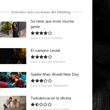
Artículos más recientes del filmblog
Se tiene que morir mucha
gente
hace 1 día
por
Cinefila
El vampiro Lestat
hace 3 días
por
Palomiix
Spider-Man: Brand New Day
hace 6 días
por
Makelelillo
Turbulencia en la oficina
hace 1 semana
por
Cinefila