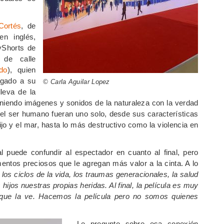
Cortés
, de
en inglés,
yShorts de
 de calle
do
), quien
rgado a su
© Carla Aguilar Lopez
lleva de la
niendo imágenes y sonidos de la naturaleza con la verdad
el ser humano fueran uno solo, desde sus características
o y el mar, hasta lo más destructivo como la violencia en
l puede confundir al espectador en cuanto al final, pero
entos preciosos que le agregan más valor a la cinta. A lo
r los ciclos de la vida, los traumas generacionales, la salud
hijos nuestras propias heridas. Al final, la película es muy
l que la ve. Hacemos la película pero no somos quienes
L
e pregunto sobre esa conexión