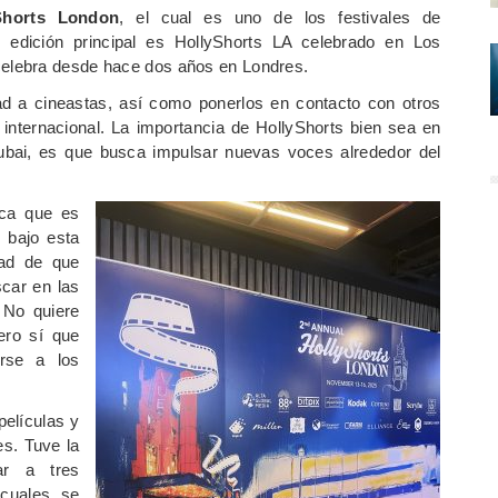
Shorts London
, el cual es uno de los festivales de
 edición principal es HollyShorts LA celebrado en Los
 celebra desde hace dos años en Londres.
idad a cineastas, así como ponerlos en contacto con otros
n internacional. La importancia de HollyShorts bien sea en
bai, es que busca impulsar nuevas voces alrededor del
ica que es
 bajo esta
idad de que
scar en las
 No quiere
ero sí que
arse a los
películas y
es. Tuve la
ar a tres
 cuales se