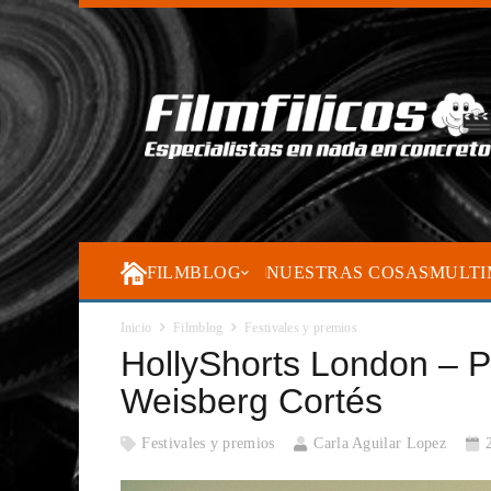
FILMBLOG
NUESTRAS COSAS
MULTI
Inicio
Filmblog
Festivales y premios
HollyShorts London – Pa
Weisberg Cortés
Festivales y premios
Carla Aguilar Lopez