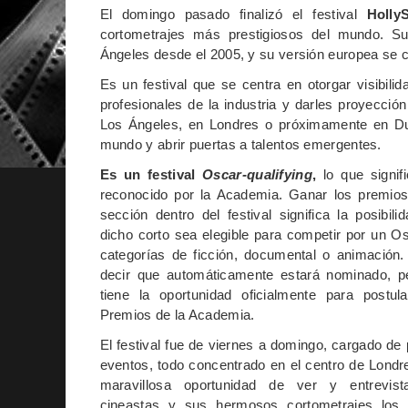
El domingo pasado finalizó el festival
Holly
cortometrajes más prestigiosos del mundo. Su
Á
ngeles desde el 2005, y su versión europea se
Es un festival que se centra en otorgar visibil
profesionales de la industria y darles proyecció
Los Ángeles, en Londres o próximamente en Du
mundo y abrir puertas a talentos emergentes.
Es un festival
Oscar-qualifying
,
lo que signif
reconocido por la Academia. Ganar los premios
sección dentro del festival significa la posibil
dicho corto sea elegible para competir por un O
categorías de ficción, documental o animación.
decir que automáticamente estará nominado, p
tiene la oportunidad oficialmente para postul
Premios de la Academia.
El festival fue de viernes a domingo, cargado de 
eventos, todo concentrado en el centro de Londr
maravillosa oportunidad de ver y entrevist
cineastas y sus hermosos cortometrajes los