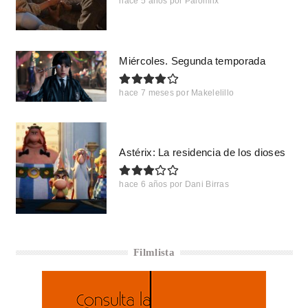
hace 5 años
por
Palomiix
Miércoles. Segunda temporada
hace 7 meses
por
Makelelillo
Astérix: La residencia de los dioses
hace 6 años
por
Dani Birras
Filmlista