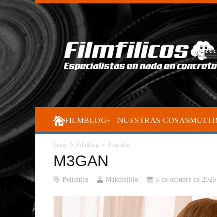
FILMBLOG
NUESTRAS COSAS
MULTI
Inicio
Filmblog
Películas
M3GAN
Películas
Makelelillo
5 de octubre de 2025