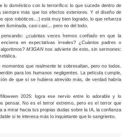
lo doméstico con lo terrorífico: lo que sucede dentro de
 siempre más que los efectos exteriores. Y el diseño de
 ojos robóticos…) está muy bien logrado, lo que refuerza
ien iluminada, casi casi… pero no del todo.
a pensando: ¿cuántas veces hemos confiado en que la
 encierra en expectativas irreales? ¿Cuántos padres o
 algoritmos?
M3GAN
nos advierte de esto, sin sermones:
etálica.
ene momentos que realmente te sobresaltan, pero no todos.
erdón para los humanos negligentes. La película cumple,
ción de que si se hubiera atrevido más, de verdad habría
filloween 2025: logra ese nervio entre lo adorable y lo
s pensar. No es el terror extremo, pero es el terror que
ga a mirar hacia tus propias dudas sobre la IA, la confianza
le si te interesa más lo inquietante que lo sangriento.