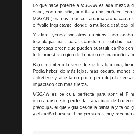
Lo que hace potente a
M3GAN
es esa mezcla de 
casa, con una niña, una tía y una muñeca, gana
M3GAN (los movimientos, la cámara que capta los
el “valle inquietante” donde la muñeca está casi b
Y claro, yendo por otros caminos, uno acab
tecnología nos libera, cuando en realidad nos
empresas creen que pueden sustituir cariño con
te lo muestra cogido de la mano de una muñeca m
Bajo mi criterio la serie de sustos funciona, ti
Podía haber ido más lejos, más oscuro, menos p
entretiene y asusta un poco, pero deja la sensa
impactado con más fuerza.
M3GAN
es película perfecta para abrir el Film
monstruoso, sin perder la capacidad de hacerno
preocupa, el que vigila desde la pantalla y te obli
y el cariño humano. Una propuesta muy recomendab