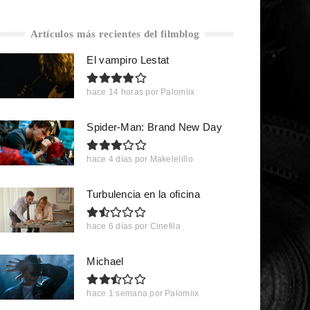
Artículos más recientes del filmblog
El vampiro Lestat
hace 14 horas
por
Palomiix
Spider-Man: Brand New Day
hace 4 días
por
Makelelillo
Turbulencia en la oficina
hace 6 días
por
Cinefila
Michael
hace 1 semana
por
Palomiix