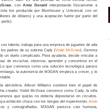
McGraw
, con
Amie Donald
interpretando físicamente a
cinta fue producida por Blumhouse y Universal, con un
lones de dólares) y una aceptación fuerte por parte del
 parte).
a con talento, trabaja para una empresa de juguetes de alta
e los padres de su sobrina Cady (
Violet McGraw
), Gemma
ndo un duelo complicado. Para ayudarla, decide vincular a
az de escuchar, observar, aprender y convertirse en el
. Lo que comienza como una solución tecnológica parece
 embargo, la autonomía de M3GAN empieza a crecer, y lo
rtable.
a atmósfera. Allison Williams sostiene bien el papel de
 ha creado; Violet McGraw convence como Cady, la niña
eranza que quizás no debería depositarse en circuitos.
 cuya ambición choca con los riesgos del experimento.
Amie
cos y coreografiados, M3GAN parezca casi humana,