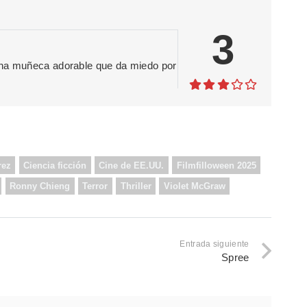
3
una muñeca adorable que da miedo por
rez
Ciencia ficción
Cine de EE.UU.
Filmfilloween 2025
Ronny Chieng
Terror
Thriller
Violet McGraw
Entrada siguiente
Spree