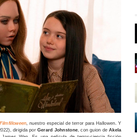
Filmfilloween
, nuestro especial de terror para Hallowen. Y
022), dirigida por
Gerard Johnstone
, con guion de
Akela
James Wan. Es una película de terror-ciencia ficción