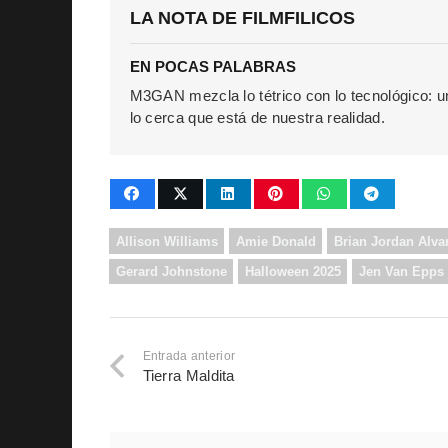
LA NOTA DE FILMFILICOS
EN POCAS PALABRAS
M3GAN mezcla lo tétrico con lo tecnológico: 
lo cerca que está de nuestra realidad.
Allison Williams
Amie Donald
Brian Jordan Alva
Gerard Johnstone
Halloween 2025
Jen Van Epps
Entrada anterior
Tierra Maldita