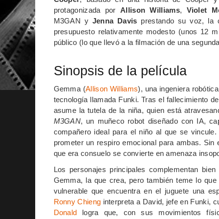
protagonizada por
Allison Williams
,
Violet 
M3GAN y
Jenna Davis
prestando su voz, la 
presupuesto relativamente modesto (unos 12 mil
público (lo que llevó a la filmación de una segunda
Sinopsis de la película
Gemma (
Allison Williams
), una ingeniera robótic
tecnología llamada Funki. Tras el fallecimiento d
asume la tutela de la niña, quien está atravesa
M3GAN
, un muñeco robot diseñado con IA, cap
compañero ideal para el niño al que se vincule
prometer un respiro emocional para ambas. Sin
que era consuelo se convierte en amenaza insopo
Los personajes principales complementan bien l
Gemma, la que crea, pero también teme lo que
vulnerable que encuentra en el juguete una esp
Ronny Chieng
interpreta a David, jefe en Funki,
Donald
logra que, con sus movimientos físi