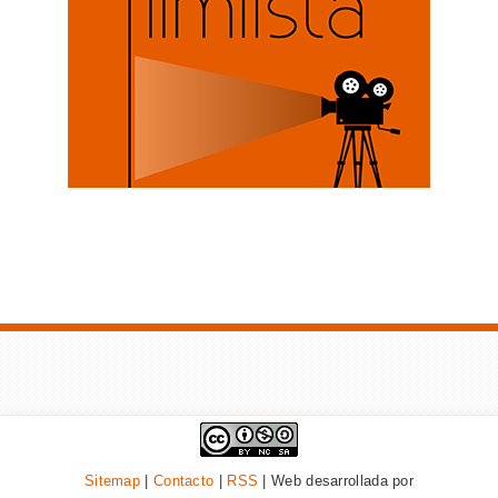
Sitemap
|
Contacto
|
RSS
| Web desarrollada por