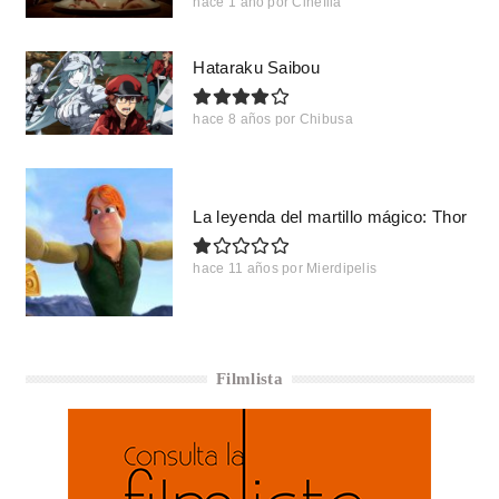
hace 1 año
por
Cinefila
Hataraku Saibou
hace 8 años
por
Chibusa
La leyenda del martillo mágico: Thor
hace 11 años
por
Mierdipelis
Filmlista