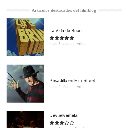
Artículos destacados del filmblog
La Vida de Brian
hace 3 años
por
Arturo
Pesadilla en Elm Street
hace 2 años
por
Arturo
Devuélvemela