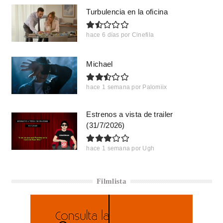
Turbulencia en la oficina
hace 6 días
por
Cinefila
Michael
hace 1 semana
por
Palomiix
Estrenos a vista de trailer
(31/7/2026)
hace 1 semana
por
Ugh
Filmlista