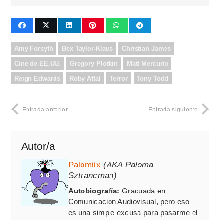
Amy Forsyth
Bex Taylor-Klaus
Christian James
Cine de EE.UU.
Gregory Plotkin
Matt Mercurio
Reign Edwards
Roby Attal
Terror
Tony Todd
Entrada anterior
Entrada siguiente
Autor/a
Palomiix
(AKA Paloma
Sztrancman)
Autobiografía:
Graduada en
Comunicación Audiovisual, pero eso
es una simple excusa para pasarme el