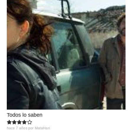
Todos lo saben
hace 7 años
por
MataHari