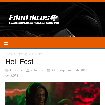
Inicio
Filmblog
Películas
Hell Fest
Películas
Palomiix
29 de septiembre de 2018
3.371