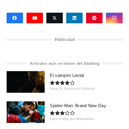
Publicidad
Artículos más recientes del filmblog
El vampiro Lestat
hace 21 horas
por
Palomiix
Spider-Man: Brand New Day
hace 4 días
por
Makelelillo