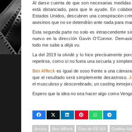
Al darse cuenta de que son necesarias medidas 
está distanciado, para que le ayude. En colabo
Estados Unidos, descubren una conspiración crim
asesinos que no se detendrán ante nada para man
Esta segunda parte no solo es intrascendente si
nuevo en la dirección Gavin O’Connor. Demasiad
todo me sabe a
déjà vu
.
La del 2019 la olvidé y lo hice precisamente por
repetirse, como si no fuera una secuela y simple
Ben Affleck
es igual de soso frente a una cámara
que el resultado será simplemente desastroso.
J
el musculoso y descerebrado, un casting inmejora
Espero que la idea no sea hacer algo como Vengan
Acción
Ben Affleck
Cine de EE.UU.
Cynthia Ad