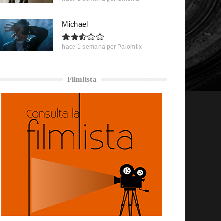
Michael
hace 1 semana
por
Palomiix
Filmlista