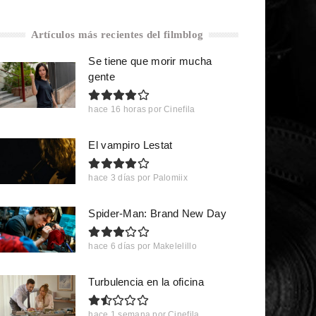
Artículos más recientes del filmblog
Se tiene que morir mucha
gente
hace 16 horas
por
Cinefila
El vampiro Lestat
hace 3 días
por
Palomiix
Spider-Man: Brand New Day
hace 6 días
por
Makelelillo
Turbulencia en la oficina
hace 1 semana
por
Cinefila