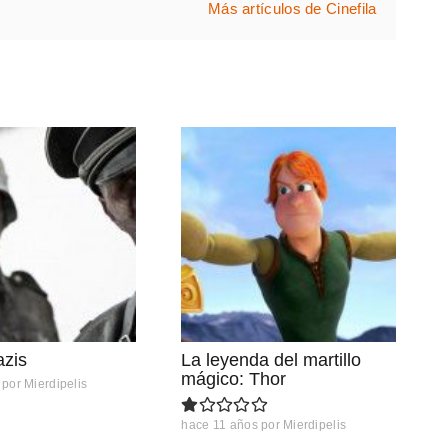
Más artículos de Cinefila
azis
La leyenda del martillo
mágico: Thor
por
Mierdipelis
hace 11 años
por
Mierdipelis