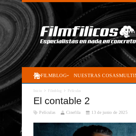
FILMBLOG
NUESTRAS COSAS
MULTI
Inicio
Filmblog
Películas
El contable 2
Películas
Cinefila
13 de junio de 2025