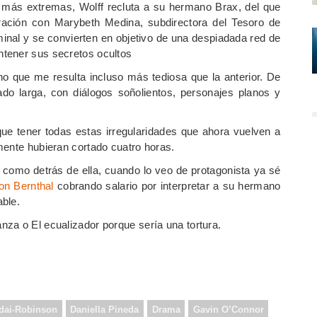
más extremas, Wolff recluta a su hermano Brax, del que
ración con Marybeth Medina, subdirectora del Tesoro de
inal y se convierten en objetivo de una despiadada red de
tener sus secretos ocultos
no que me resulta incluso más tediosa que la anterior. De
o larga, con diálogos soñolientos, personajes planos y
que tener todas estas irregularidades que ahora vuelven a
mente hubieran cortado cuatro horas.
 como detrás de ella, cuando lo veo de protagonista ya sé
on Bernthal
cobrando salario por interpretar a su hermano
ble.
za o El ecualizador porque sería una tortura.
dai-Robinson
Daniella Pineda
Drama
Gavin O’Connor