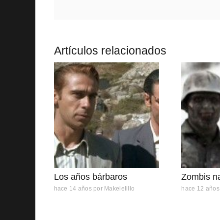
Artículos relacionados
Los años bárbaros
Zombis n
hace 14 años
por
Makelelillo
hace 12 años