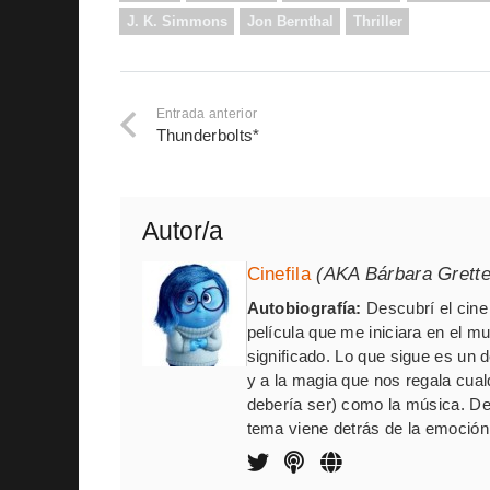
J. K. Simmons
Jon Bernthal
Thriller
Entrada anterior
Thunderbolts*
Autor/a
Cinefila
(AKA Bárbara Grett
Autobiografía:
Descubrí el cine 
película que me iniciara en el m
significado. Lo que sigue es un
y a la magia que nos regala cua
debería ser) como la música. De
tema viene detrás de la emoción,