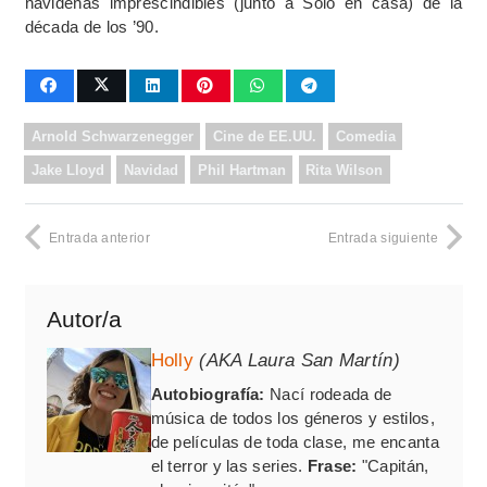
navideñas imprescindibles (junto a Solo en casa) de la
década de los ’90.
Arnold Schwarzenegger
Cine de EE.UU.
Comedia
Jake Lloyd
Navidad
Phil Hartman
Rita Wilson
Entrada anterior
Entrada siguiente
Autor/a
Holly
(AKA Laura San Martín)
Autobiografía:
Nací rodeada de
música de todos los géneros y estilos,
de películas de toda clase, me encanta
el terror y las series.
Frase:
"Capitán,