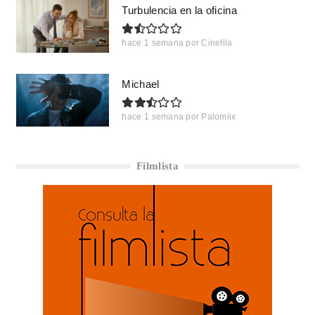
Turbulencia en la oficina
hace 1 semana
por
Cinefila
Michael
hace 1 semana
por
Palomiix
Filmlista