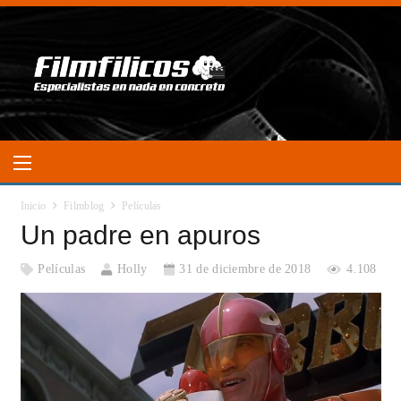
Inicio
Filmblog
Películas
Un padre en apuros
Películas
Holly
31 de diciembre de 2018
4.108