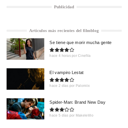
Publicidad
Artículos más recientes del filmblog
Se tiene que morir mucha gente
hace 4 horas
por
Cinefila
El vampiro Lestat
hace 2 días
por
Palomiix
Spider-Man: Brand New Day
hace 5 días
por
Makelelillo