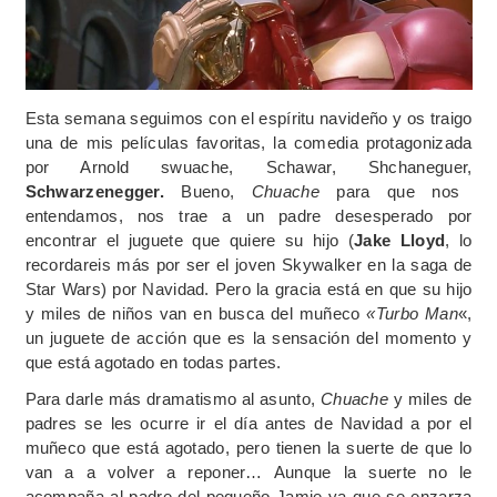
Esta semana seguimos con el espíritu navideño y os traigo
una de mis películas favoritas, la comedia protagonizada
por Arnold swuache, Schawar, Shchaneguer,
Schwarzenegger.
Bueno,
Chuache
para que nos
entendamos, nos trae a un padre desesperado por
encontrar el juguete que quiere su hijo (
Jake Lloyd
, lo
recordareis más por ser el joven Skywalker en la saga de
Star Wars) por Navidad. Pero la gracia está en que su hijo
y miles de niños van en busca del muñeco
«Turbo Man
«,
un juguete de acción que es la sensación del momento y
que está agotado en todas partes.
Para darle más dramatismo al asunto,
Chuache
y miles de
padres se les ocurre ir el día antes de Navidad a por el
muñeco que está agotado, pero tienen la suerte de que lo
van a a volver a reponer… Aunque la suerte no le
acompaña al padre del pequeño Jamie ya que se enzarza