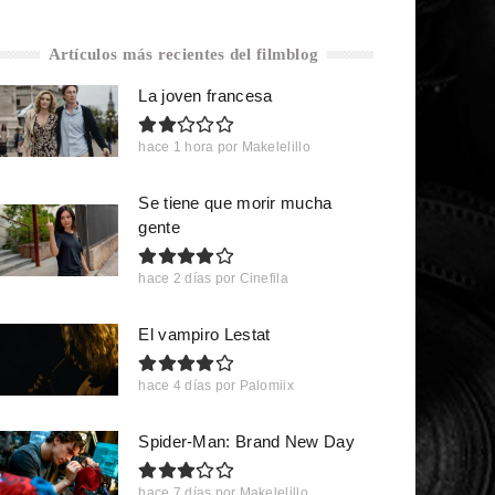
Artículos más recientes del filmblog
La joven francesa
hace 1 hora
por
Makelelillo
Se tiene que morir mucha
gente
hace 2 días
por
Cinefila
El vampiro Lestat
hace 4 días
por
Palomiix
Spider-Man: Brand New Day
hace 7 días
por
Makelelillo