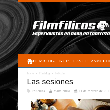
FILMBLOG
NUESTRAS COSAS
MULTI
Inicio
Filmblog
Películas
Las sesiones
Películas
Makelelillo
11 de febrero de 201