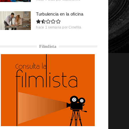
Turbulencia en la oficina
hace 1 semana
por
Cinefila
Filmlista