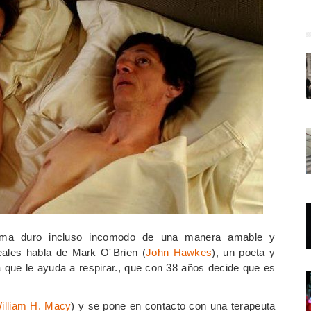
tema duro incluso incomodo de una manera amable y
eales habla de Mark O´Brien (
John Hawkes
), un poeta y
a que le ayuda a respirar., que con 38 años decide que es
illiam H. Macy
) y se pone en contacto con una terapeuta