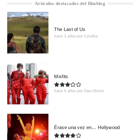
Artículos destacados del filmblog
The Last of Us
hace 3 años
por
Cinefila
Misfits
hace 9 años
por
Dani Birras
Érase una vez en… Hollywood