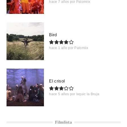
hace 7 años
por
Palomiix
Bird
hace 1 año
por
Palomiix
El crisol
hace 5 años
por
Ixquic la Bruja
Filmlista