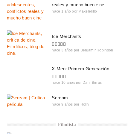
reales y mucho buen cine
hace 1 año
por
Makelelillo
Ice Merchants
hace 3 años
por
BenjaminRobinson
X-Men: Primera Generación
hace 10 años
por
Dani Birras
Scream
hace 9 años
por
Holly
Filmlista