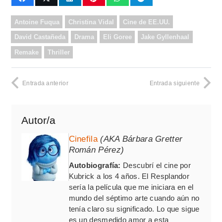
Antoine Fuqua
Christina Vidal
Cine de EE.UU.
David Castañeda
Drama
Eli Goree
Jake Gyllenhaal
Remake
Thriller
Entrada anterior
Entrada siguiente
Autor/a
Cinefila
(AKA Bárbara Gretter
Román Pérez)
Autobiografía:
Descubrí el cine por
Kubrick a los 4 años. El Resplandor
sería la película que me iniciara en el
mundo del séptimo arte cuando aún no
tenía claro su significado. Lo que sigue
es un desmedido amor a esta