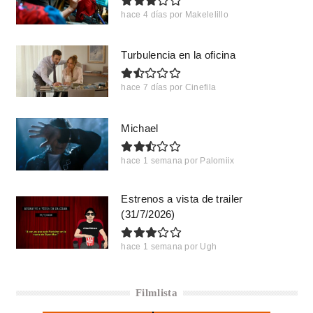
hace 4 días
por
Makelelillo
Turbulencia en la oficina
hace 7 días
por
Cinefila
Michael
hace 1 semana
por
Palomiix
Estrenos a vista de trailer
(31/7/2026)
hace 1 semana
por
Ugh
Filmlista