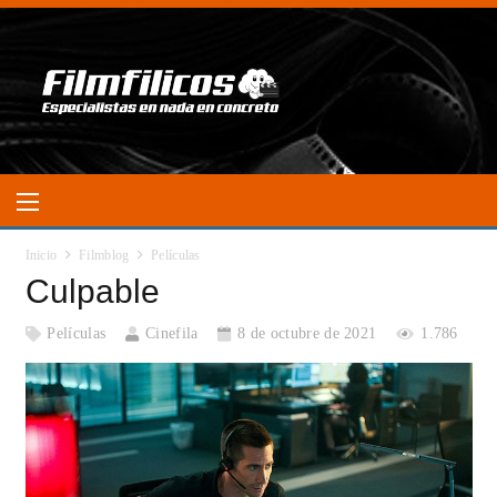
Inicio
Filmblog
Películas
Culpable
Películas
Cinefila
8 de octubre de 2021
1.786