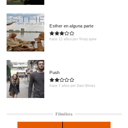
Esther en alguna parte
hace 12 años
por
TonyLayne
Push
hace 7 años
por
Dani Birras
Filmlista