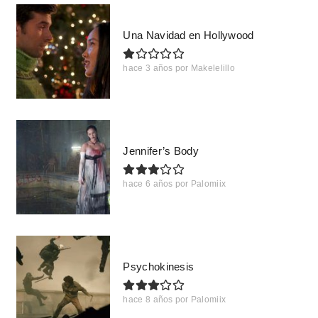
Una Navidad en Hollywood
hace 3 años
por
Makelelillo
Jennifer’s Body
hace 6 años
por
Palomiix
Psychokinesis
hace 8 años
por
Palomiix