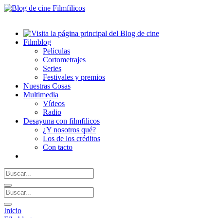
Filmblog
Películas
Cortometrajes
Series
Festivales y premios
Nuestras Cosas
Multimedia
Vídeos
Radio
Desayuna con filmfilicos
¿Y nosotros qué?
Los de los créditos
Con tacto
Inicio