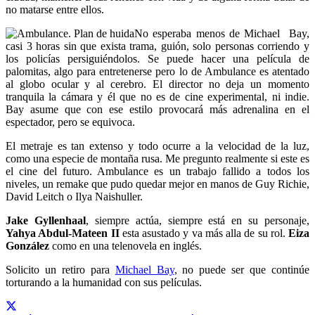
no matarse entre ellos.
No esperaba menos de Michael Bay,
casi 3 horas sin que exista trama, guión, solo personas corriendo y
los policías persiguiéndolos. Se puede hacer una película de
palomitas, algo para entretenerse pero lo de Ambulance es atentado
al globo ocular y al cerebro. El director no deja un momento
tranquila la cámara y él que no es de cine experimental, ni indie.
Bay asume que con ese estilo provocará más adrenalina en el
espectador, pero se equivoca.
El metraje es tan extenso y todo ocurre a la velocidad de la luz,
como una especie de montaña rusa. Me pregunto realmente si este es
el cine del futuro. Ambulance es un trabajo fallido a todos los
niveles, un remake que pudo quedar mejor en manos de Guy Richie,
David Leitch o Ilya Naishuller.
Jake Gyllenhaal
, siempre actúa, siempre está en su personaje,
Yahya Abdul-Mateen II
esta asustado y va más alla de su rol.
Eiza
González
como en una telenovela en inglés.
Solicito un retiro para
Michael Bay
, no puede ser que continúe
torturando a la humanidad con sus películas.