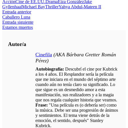
Acción
Cine de EE.UU.
Drama
Eiza González
Jake
Gyllenhaal
Michael Bay
Thriller
Yahya Abdul-Mateen II
Entrada anterior
Caballero Luna
Entrada siguiente
Estamos muertos
Autor/a
Cinefila
(AKA Bárbara Gretter Román
Pérez)
Autobiografía:
Descubrí el cine por Kubrick
a los 4 años. El Resplandor sería la película
que me iniciara en el mundo del séptimo arte
cuando aún no tenía claro su significado. Lo
que sigue es un desmedido amor a esta
manifestación, sus realizadores y a la magia
que nos regala cualquier historia que veamos.
Frase:
"Una película es (o debería ser) como
la música. Debe ser una progresión de ánimos
y sentimientos. El tema viene detrás de la
emoción, el sentido, después" Stanley
Kubrick.