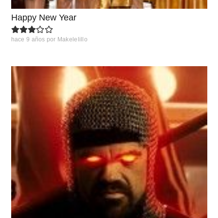
Happy New Year
hace 9 años
por
Makelelillo