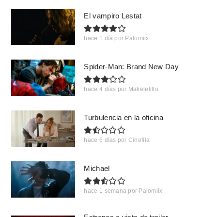
El vampiro Lestat
hace 1 día
por
Palomiix
Spider-Man: Brand New Day
hace 4 días
por
Makelelillo
Turbulencia en la oficina
hace 6 días
por
Cinefila
Michael
hace 1 semana
por
Palomiix