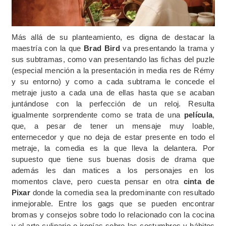
Más allá de su planteamiento, es digna de destacar la
maestría con la que
Brad Bird
va presentando la trama y
sus subtramas, como van presentando las fichas del puzle
(especial mención a la presentación in media res de Rémy
y su entorno) y como a cada subtrama le concede el
metraje justo a cada una de ellas hasta que se acaban
juntándose con la perfección de un reloj. Resulta
igualmente sorprendente como se trata de una
película
,
que, a pesar de tener un mensaje muy loable,
enternecedor y que no deja de estar presente en todo el
metraje, la comedia es la que lleva la delantera. Por
supuesto que tiene sus buenas dosis de drama que
además les dan matices a los personajes en los
momentos clave, pero cuesta pensar en otra
cinta de
Pixar
donde la comedia sea la predominante con resultado
inmejorable. Entre los gags que se pueden encontrar
bromas y consejos sobre todo lo relacionado con la cocina
y el arte culinario o ironías sobre las costumbres y hábitos