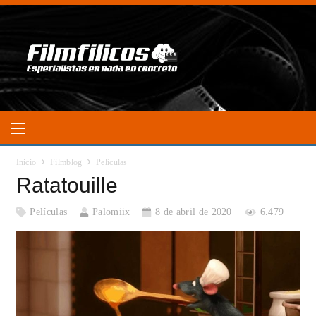
Inicio
Filmblog
Películas
Ratatouille
Películas
Palomiix
8 de abril de 2020
6.479