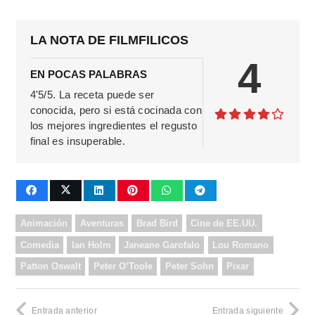
LA NOTA DE FILMFILICOS
4
EN POCAS PALABRAS
4'5/5. La receta puede ser
conocida, pero si está cocinada con
los mejores ingredientes el regusto
final es insuperable.
Animación
Aventuras
Brad Bird
Cine de EE.UU.
Comedia
Ian Holm
Janeane Garofalo
Lou Romano
Patton Oswalt
Peter O’Toole
Peter Sohn
Pixar
Entrada anterior
Entrada siguiente