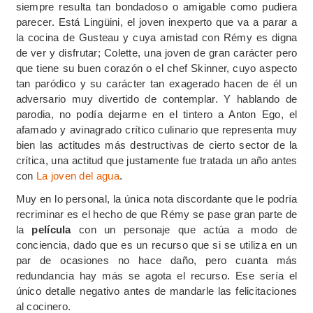
siempre resulta tan bondadoso o amigable como pudiera
parecer. Está Lingüini, el joven inexperto que va a parar a
la cocina de Gusteau y cuya amistad con Rémy es digna
de ver y disfrutar; Colette, una joven de gran carácter pero
que tiene su buen corazón o el chef Skinner, cuyo aspecto
tan paródico y su carácter tan exagerado hacen de él un
adversario muy divertido de contemplar. Y hablando de
parodia, no podía dejarme en el tintero a Anton Ego, el
afamado y avinagrado crítico culinario que representa muy
bien las actitudes más destructivas de cierto sector de la
crítica, una actitud que justamente fue tratada un año antes
con
La joven del agua
.
Muy en lo personal, la única nota discordante que le podría
recriminar es el hecho de que Rémy se pase gran parte de
la
película
con un personaje que actúa a modo de
conciencia, dado que es un recurso que si se utiliza en un
par de ocasiones no hace daño, pero cuanta más
redundancia hay más se agota el recurso. Ese sería el
único detalle negativo antes de mandarle las felicitaciones
al cocinero.