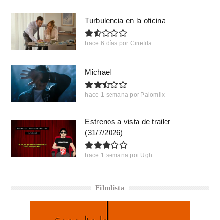
Turbulencia en la oficina
hace 6 días
por
Cinefila
Michael
hace 1 semana
por
Palomiix
Estrenos a vista de trailer
(31/7/2026)
hace 1 semana
por
Ugh
Filmlista