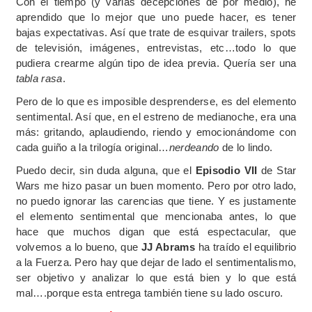
Con el tiempo (y varias decepciones de por medio), he
aprendido que lo mejor que uno puede hacer, es tener
bajas expectativas. Así que trate de esquivar trailers, spots
de televisión, imágenes, entrevistas, etc…todo lo que
pudiera crearme algún tipo de idea previa. Quería ser una
tabla rasa
.
Pero de lo que es imposible desprenderse, es del elemento
sentimental. Así que, en el estreno de medianoche, era una
más: gritando, aplaudiendo, riendo y emocionándome con
cada guiño a la trilogía original…
nerdeando
de lo lindo.
Puedo decir, sin duda alguna, que el
Episodio VII
de Star
Wars me hizo pasar un buen momento. Pero por otro lado,
no puedo ignorar las carencias que tiene. Y es justamente
el elemento sentimental que mencionaba antes, lo que
hace que muchos digan que está espectacular, que
volvemos a lo bueno, que
JJ Abrams
ha traído el equilibrio
a la Fuerza. Pero hay que dejar de lado el sentimentalismo,
ser objetivo y analizar lo que está bien y lo que está
mal….porque esta entrega también tiene su lado oscuro.