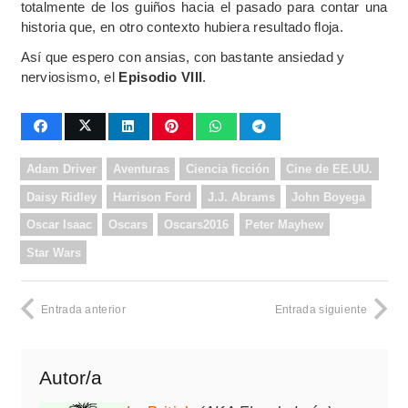
totalmente de los guiños hacia el pasado para contar una
historia que, en otro contexto hubiera resultado floja.
Así que espero con ansias, con bastante ansiedad y
nerviosismo, el
Episodio VIII
.
Adam Driver
Aventuras
Ciencia ficción
Cine de EE.UU.
Daisy Ridley
Harrison Ford
J.J. Abrams
John Boyega
Oscar Isaac
Oscars
Oscars2016
Peter Mayhew
Star Wars
Entrada anterior
Entrada siguiente
Autor/a