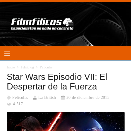
Inicio
Filmblog
Películas
Star Wars Episodio VII: El
Despertar de la Fuerza
Películas
La British
20 de diciembre de 2015
4.517