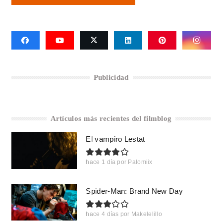
Publicidad
Artículos más recientes del filmblog
El vampiro Lestat
hace 1 día
por
Palomiix
Spider-Man: Brand New Day
hace 4 días
por
Makelelillo