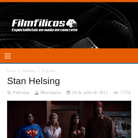
Inicio
Filmblog
Películas
Stan Helsing
Películas
Mierdipelis
10 de julio de 2015
7.574