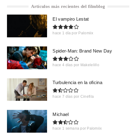
Artículos más recientes del filmblog
El vampiro Lestat
hace 1 día
por
Palomiix
Spider-Man: Brand New Day
hace 4 días
por
Makelelillo
Turbulencia en la oficina
hace 7 días
por
Cinefila
Michael
hace 1 semana
por
Palomiix