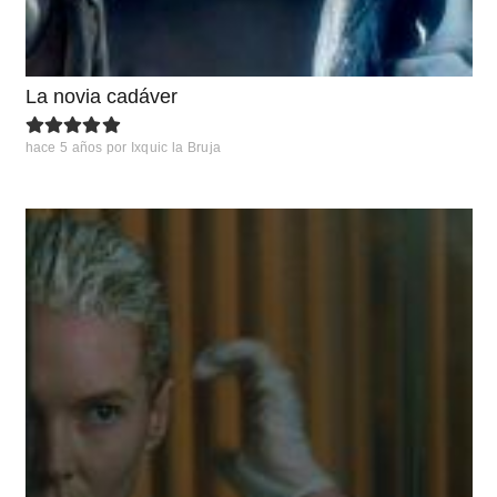
La novia cadáver
hace 5 años
por
Ixquic la Bruja