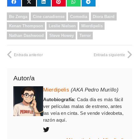
Bo Zenga
Cine canadiense
Comedia
Diora Baird
Kenan Thompson
Leslie Nielsen
Mierdipelis
Nathan Dashwood
Steve Howey
Terror
Entrada anterior
Entrada siguiente
Autor/a
Mierdipelis
(AKA Pedro Murillo)
Autobiografía:
Cada día es más fácil
ver películas malas de estreno, antes
las veía en cinta. Se vende vídeobeta,
razón aquí.