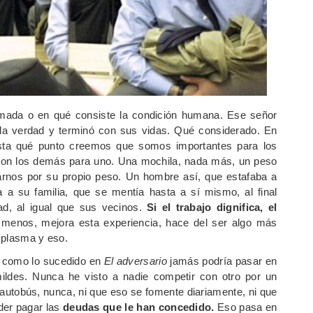
rmada o en qué consiste la condición humana. Ese señor
 la verdad y terminó con sus vidas. Qué considerado. En
sta qué punto creemos que somos importantes para los
son los demás para uno. Una mochila, nada más, un peso
arnos por su propio peso. Un hombre así, que estafaba a
a su familia, que se mentía hasta a sí mismo, al final
dad, al igual que sus vecinos.
Si el trabajo dignifica, el
 menos, mejora esta experiencia, hace del ser algo más
e plasma y eso.
como lo sucedido en
El adversario
jamás podría pasar en
ldes. Nunca he visto a nadie competir con otro por un
l autobús, nunca, ni que eso se fomente diariamente, ni que
der pagar las
deudas que le han concedido.
Eso pasa en