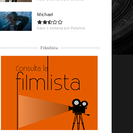
Michael
hace 1 semana
por
Palomiix
Filmlista