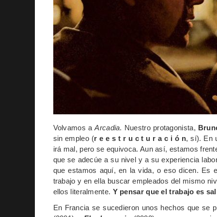
Volvamos a
Arcadia
. Nuestro protagonista,
Brun
sin empleo (
r e e s t r u c t u r a c i ó n
, sí). En
irá mal, pero se equivoca. Aun así, estamos frente 
que se adecúe a su nivel y a su experiencia labora
que estamos aquí, en la vida, o eso dicen. Es 
trabajo y en ella buscar empleados del mismo nive
ellos literalmente.
Y pensar que el trabajo es s
En Francia se sucedieron unos hechos que se pu