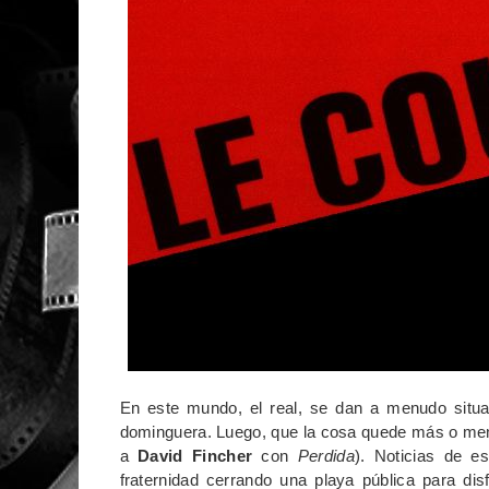
En este mundo, el real, se dan a menudo situac
dominguera. Luego, que la cosa quede más o meno
a
David Fincher
con
Perdida
). Noticias de e
fraternidad cerrando una playa pública para dis