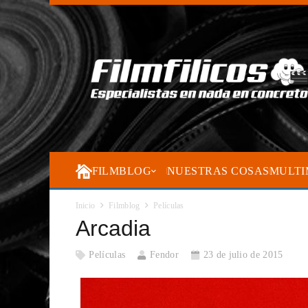
FILMBLOG
NUESTRAS COSAS
MULTI
Inicio
Filmblog
Películas
Arcadia
Películas
Fendor
23 de julio de 2015