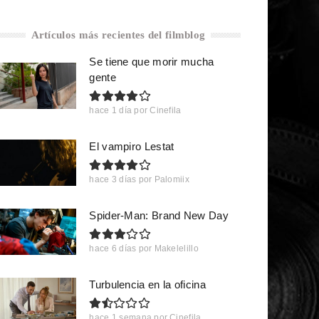
Artículos más recientes del filmblog
Se tiene que morir mucha
gente
hace 1 día
por
Cinefila
El vampiro Lestat
hace 3 días
por
Palomiix
Spider-Man: Brand New Day
hace 6 días
por
Makelelillo
Turbulencia en la oficina
hace 1 semana
por
Cinefila