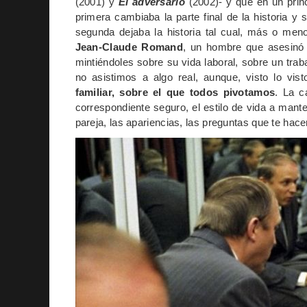
(2001) y
El adversario
(2002)- y que en un prin
primera cambiaba la parte final de la historia y 
segunda dejaba la historia tal cual, más o m
Jean-Claude Romand
, un hombre que asesinó 
mintiéndoles sobre su vida laboral, sobre un trab
no asistimos a algo real, aunque, visto lo vist
familiar, sobre el que todos pivotamos
. La 
correspondiente seguro, el estilo de vida a mante
pareja, las apariencias, las preguntas que te hac