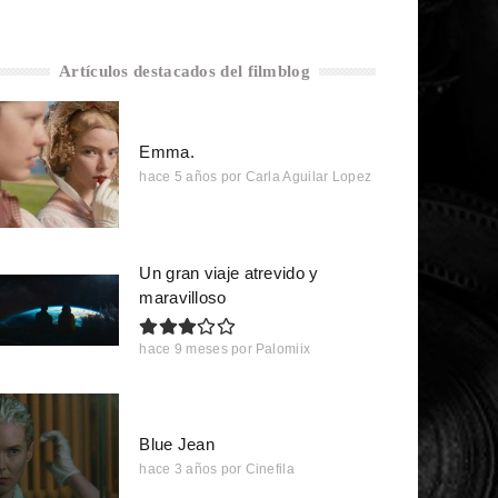
Artículos destacados del filmblog
Emma.
hace 5 años
por
Carla Aguilar Lopez
Un gran viaje atrevido y
maravilloso
hace 9 meses
por
Palomiix
Blue Jean
hace 3 años
por
Cinefila