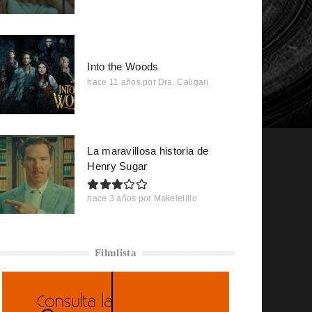
Into the Woods
hace 11 años
por
Dra. Caligari
La maravillosa historia de
Henry Sugar
hace 3 años
por
Makelelillo
Filmlista