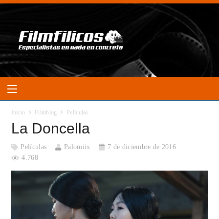
Inicio
Filmblog
Películas
La Doncella
Películas
Palomiix
7 de diciembre de 2016
4.768