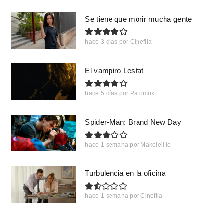
Se tiene que morir mucha gente
hace 3 días
por
Cinefila
El vampiro Lestat
hace 5 días
por
Palomiix
Spider-Man: Brand New Day
hace 1 semana
por
Makelelillo
Turbulencia en la oficina
hace 1 semana
por
Cinefila