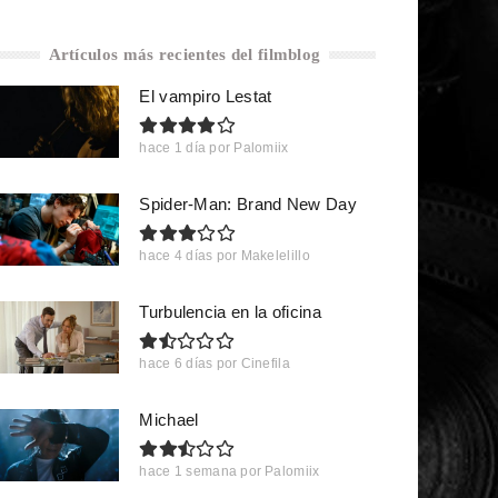
Artículos más recientes del filmblog
El vampiro Lestat
hace 1 día
por
Palomiix
Spider-Man: Brand New Day
hace 4 días
por
Makelelillo
Turbulencia en la oficina
hace 6 días
por
Cinefila
Michael
hace 1 semana
por
Palomiix