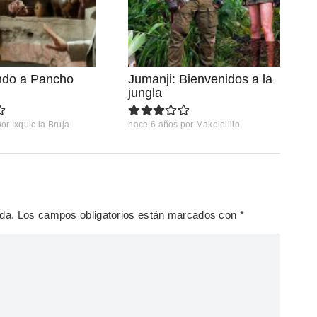
ndo a Pancho
Jumanji: Bienvenidos a la
jungla
por
Ixquic la Bruja
hace 6 años
por
Makelelillo
ada.
Los campos obligatorios están marcados con
*