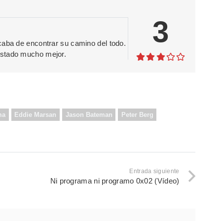
3
caba de encontrar su camino del todo.
estado mucho mejor.
ma
Eddie Marsan
Jason Bateman
Peter Berg
Entrada siguiente
Ni programa ni programo 0x02 (Vídeo)