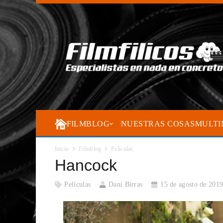
FILMBLOG
NUESTRAS COSAS
MULTI
Inicio
Filmblog
Películas
Hancock
Películas
Dani Birras
15 de agosto de 201