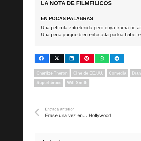
LA NOTA DE FILMFILICOS
EN POCAS PALABRAS
Una película entretenida pero cuya trama no a
Una pena porque bien enfocada podría haber 
Charlize Theron
Cine de EE.UU.
Comedia
Dra
Superhéroes
Will Smith
Entrada anterior
Érase una vez en… Hollywood