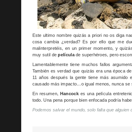
Este ultimo nombre quizás a priori no os diga na
cosa cambia ¿verdad? Es por ello que me du
malinterpretéis, en un primer momento, y quizá
muy sutil de
película
de superhéroes, pero escond
Lamentablemente tiene muchos fallos argumental
También es verdad que quizás era una época de
11 años después la gente tiene más asumido es
causado más impacto…o igual menos, nunca se 
En resumen,
Hancock
es una película entreten
todo. Una pena porque bien enfocada podría hab
Podemos salvar el mundo, solo falta que alguien d