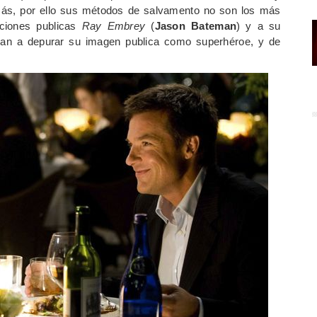
ás, por ello sus métodos de salvamento no son los más
aciones publicas
Ray Embrey
(
Jason Bateman
) y a su
dan a depurar su imagen publica como superhéroe, y de