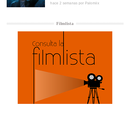
hace 2 semanas
por
Palomiix
Filmlista