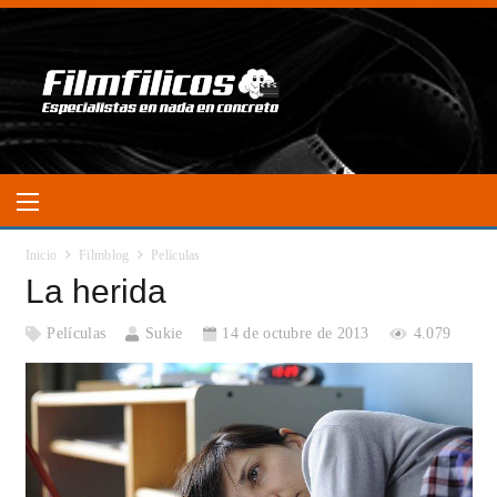
Inicio
Filmblog
Películas
La herida
Películas
Sukie
14 de octubre de 2013
4.079