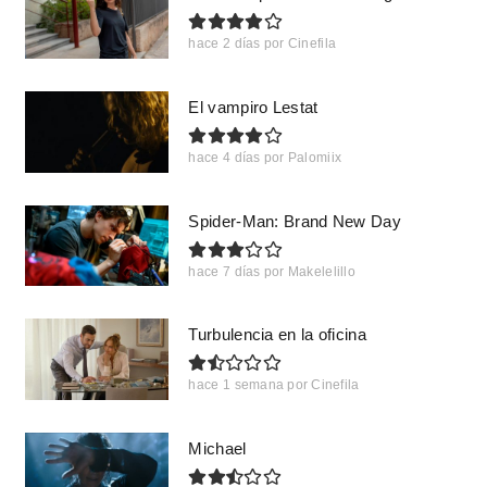
hace 2 días
por
Cinefila
El vampiro Lestat
hace 4 días
por
Palomiix
Spider-Man: Brand New Day
hace 7 días
por
Makelelillo
Turbulencia en la oficina
hace 1 semana
por
Cinefila
Michael