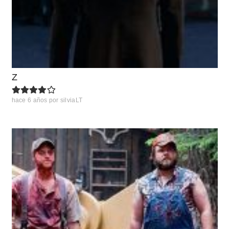
Z
hace 6 años
por
silviaLT