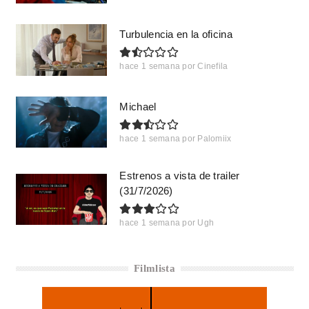
Turbulencia en la oficina
hace 1 semana
por
Cinefila
Michael
hace 1 semana
por
Palomiix
Estrenos a vista de trailer
(31/7/2026)
hace 1 semana
por
Ugh
Filmlista