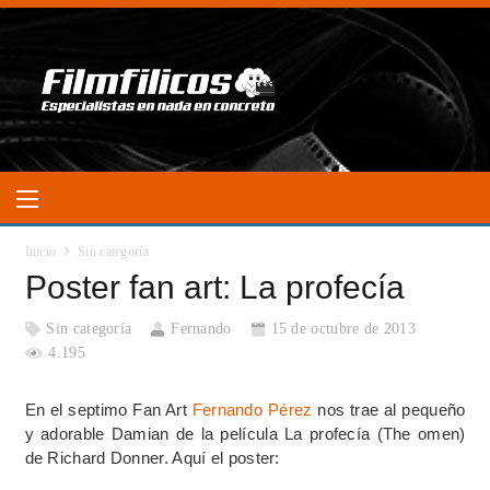
Inicio
Sin categoría
Poster fan art: La profecía
Sin categoría
Fernando
15 de octubre de 2013
4.195
En el septimo Fan Art
Fernando Pérez
nos trae al pequeño
y adorable Damian de la película La profecía (The omen)
de Richard Donner. Aquí el poster: