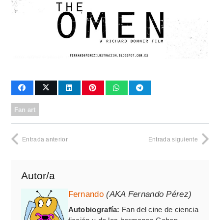
Fan art
Entrada anterior
Entrada siguiente
Autor/a
Fernando
(AKA Fernando Pérez)
Autobiografía:
Fan del cine de ciencia