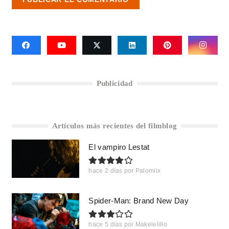
Publicidad
Artículos más recientes del filmblog
El vampiro Lestat
hace 2 días
por
Palomiix
Spider-Man: Brand New Day
hace 5 días
por
Makelelillo