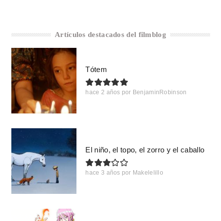
Artículos destacados del filmblog
Tótem
hace 2 años
por
BenjaminRobinson
El niño, el topo, el zorro y el caballo
hace 3 años
por
Makelelillo