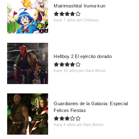
Mairimashita! Iruma-kun
hace 7 años
por
Chibusa
Hellboy 2 El ejército dorado
hace 10 años
por
Dani Birras
Guardianes de la Galaxia: Especial
Felices Fiestas
hace 4 años
por
Dani Birras