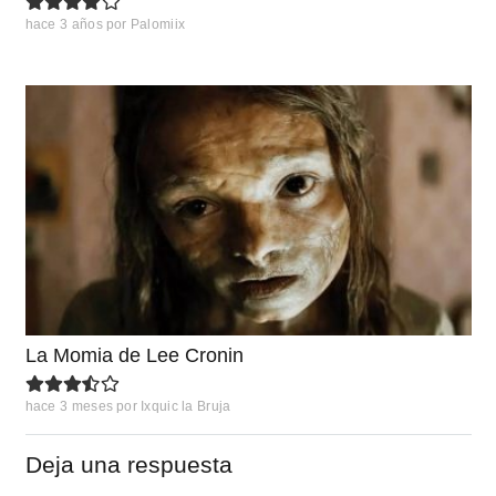
hace 3 años
por
Palomiix
La Momia de Lee Cronin
hace 3 meses
por
Ixquic la Bruja
Deja una respuesta