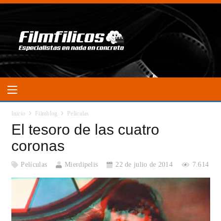
Inicio
Filmblog
Películas
El tesoro de las cuatro
coronas
Películas
Mierdipelis
22 de julio de 2014
7.614