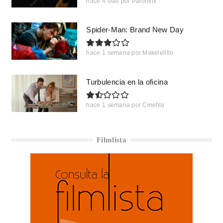
hace 4 días
por
Palomiix
Spider-Man: Brand New Day
hace 1 semana
por
Makelelillo
Turbulencia en la oficina
hace 1 semana
por
Cinefila
Filmlista