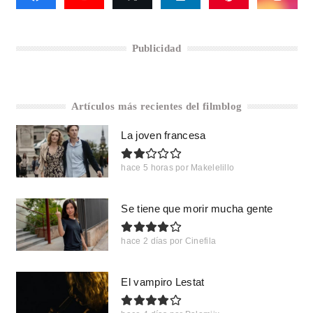
Publicidad
Artículos más recientes del filmblog
La joven francesa
hace 5 horas
por
Makelelillo
Se tiene que morir mucha gente
hace 2 días
por
Cinefila
El vampiro Lestat