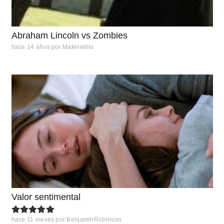
Abraham Lincoln vs Zombies
hace 14 años
por
Makelelillo
Valor sentimental
hace 11 meses
por
BenjaminRobinson