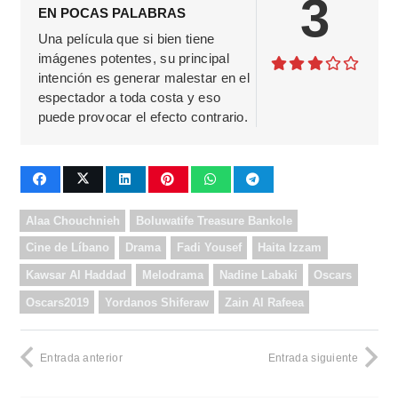
3
EN POCAS PALABRAS
Una película que si bien tiene
imágenes potentes, su principal
intención es generar malestar en el
espectador a toda costa y eso
puede provocar el efecto contrario.
Alaa Chouchnieh
Boluwatife Treasure Bankole
Cine de Líbano
Drama
Fadi Yousef
Haita Izzam
Kawsar Al Haddad
Melodrama
Nadine Labaki
Oscars
Oscars2019
Yordanos Shiferaw
Zain Al Rafeea
Entrada anterior
Entrada siguiente