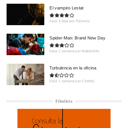
El vampiro Lestat
hace 5 días
por
Palomiix
Spider-Man: Brand New Day
hace 1 semana
por
Makelelillo
Turbulencia en la oficina
hace 1 semana
por
Cinefila
Filmlista