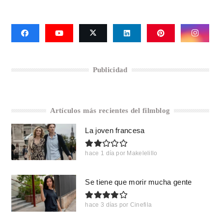
Publicidad
Artículos más recientes del filmblog
La joven francesa
hace 1 día
por
Makelelillo
Se tiene que morir mucha gente
hace 3 días
por
Cinefila