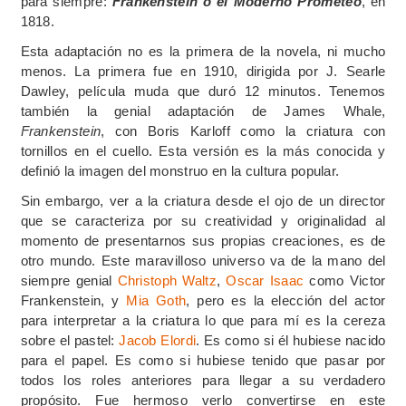
para siempre:
Frankenstein o el Moderno Prometeo
, en
1818.
Esta adaptación no es la primera de la novela, ni mucho
menos. La primera fue en 1910, dirigida por J. Searle
Dawley, película muda que duró 12 minutos. Tenemos
también la genial adaptación de James Whale,
Frankenstein
, con Boris Karloff como la criatura con
tornillos en el cuello. Esta versión es la más conocida y
definió la imagen del monstruo en la cultura popular.
Sin embargo, ver a la criatura desde el ojo de un director
que se caracteriza por su creatividad y originalidad al
momento de presentarnos sus propias creaciones, es de
otro mundo. Este maravilloso universo va de la mano del
siempre genial
Christoph Waltz
,
Oscar Isaac
como Victor
Frankenstein, y
Mia Goth
, pero es la elección del actor
para interpretar a la criatura lo que para mí es la cereza
sobre el pastel:
Jacob Elordi
. Es como si él hubiese nacido
para el papel. Es como si hubiese tenido que pasar por
todos los roles anteriores para llegar a su verdadero
propósito. Fue hermoso verlo convertirse en este