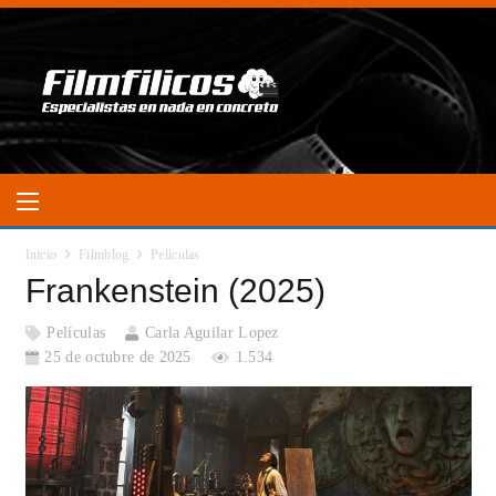
Inicio
Filmblog
Películas
Frankenstein (2025)
Películas
Carla Aguilar Lopez
25 de octubre de 2025
1.534