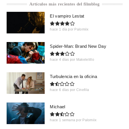
Artículos más recientes del filmblog
El vampiro Lestat
hace 1 día
por
Palomiix
Spider-Man: Brand New Day
hace 4 días
por
Makelelillo
Turbulencia en la oficina
hace 6 días
por
Cinefila
Michael
hace 1 semana
por
Palomiix