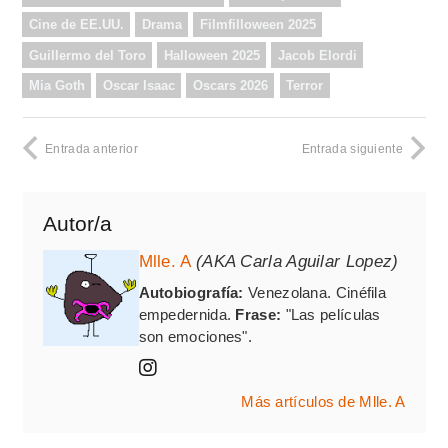
Cine de EE.UU.
Drama
Filmfilloween 2025
Guillermo del Toro
Halloween 2025
Jacob Elordi
Mia Goth
Oscar Isaac
Oscars 2026
Terror
Entrada anterior
Entrada siguiente
Autor/a
Mlle. A
(AKA Carla Aguilar Lopez)
Autobiografía:
Venezolana. Cinéfila
empedernida.
Frase:
"Las películas
son emociones".
Más artículos de Mlle. A