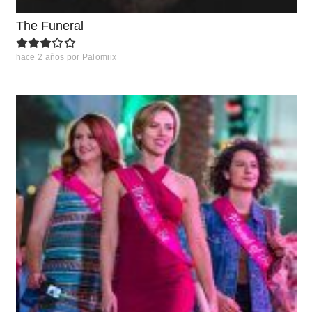
The Funeral
hace 2 años
por
Palomiix