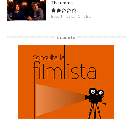
The drama
hace 1 mes
por
Cinefila
Filmlista