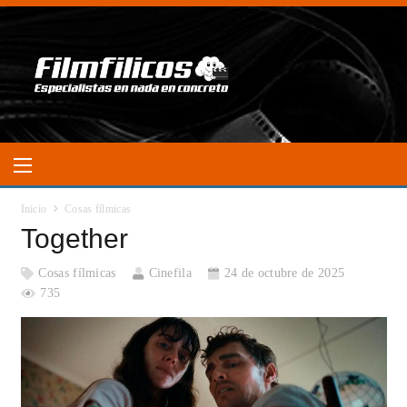
Inicio
Cosas fílmicas
Together
Cosas fílmicas
Cinefila
24 de octubre de 2025
735