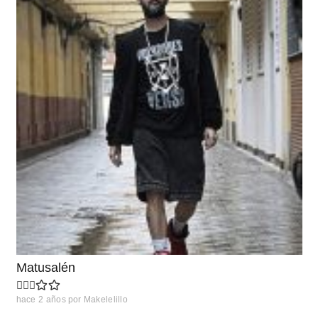
Matusalén
hace 2 años
por
Makelelillo