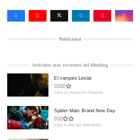
Publicidad
Artículos más recientes del filmblog
El vampiro Lestat
hace 21 horas
por
Palomiix
Spider-Man: Brand New Day
hace 4 días
por
Makelelillo