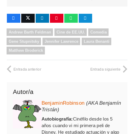
Andrew Barth Feldman
Cine de EE.UU.
Comedia
Gene Stupnitsky
Jennifer Lawrence
Laura Benanti
Matthew Broderick
Entrada anterior
Entrada siguiente
Autor/a
BenjaminRobinson
(AKA Benjamín
Tristán)
Autobiografía:
Cinéfilo desde los 5
años cuando vi mi primera peli de
Disney. He estudiado actuación y algo