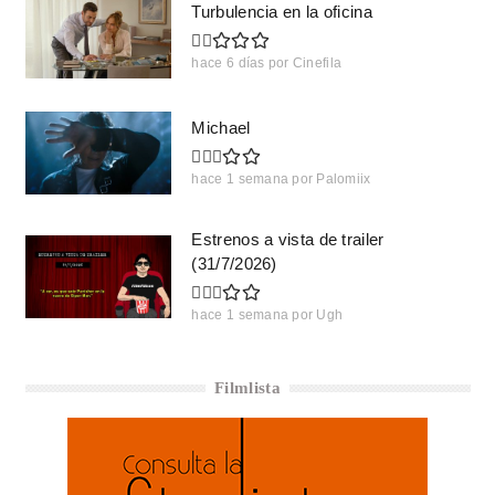
Turbulencia en la oficina
hace 6 días
por
Cinefila
Michael
hace 1 semana
por
Palomiix
Estrenos a vista de trailer
(31/7/2026)
hace 1 semana
por
Ugh
Filmlista