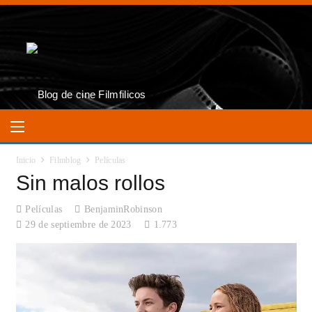
Inicio
Filmblog
Películas
Sin malos rollos
Películas
BenjaminRobinson
29 de septiembre de 2023
1.773