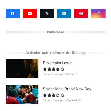
Publicidad
Artículos más recientes del filmblog
El vampiro Lestat
hace 2 días
por
Palomiix
Spider-Man: Brand New Day
hace 5 días
por
Makelelillo