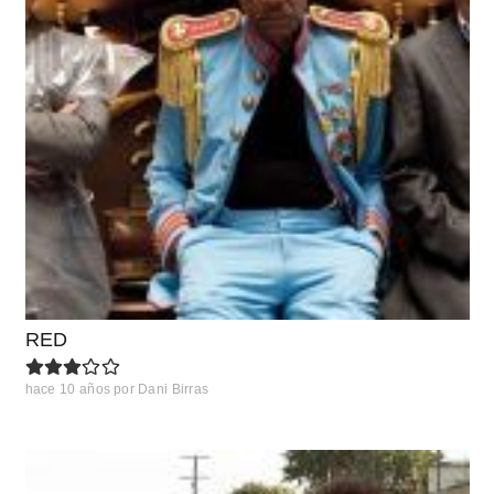
RED
hace 10 años
por
Dani Birras