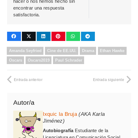
hacer o nos hemos hecho sin
encontrar una respuesta
satisfactoria.
Amanda Seyfried
Cine de EE.UU.
Drama
Ethan Hawke
Oscars
Oscars2019
Paul Schrader
Entrada anterior
Entrada siguiente
Autor/a
Ixquic la Bruja
(AKA Karla
Jiménez)
Autobiografía
Estudiante de la
Licenciatura en Comunicación Social,