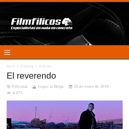
Inicio
Filmblog
Películas
El reverendo
Películas
Ixquic la Bruja
26 de enero de 2019
4.075