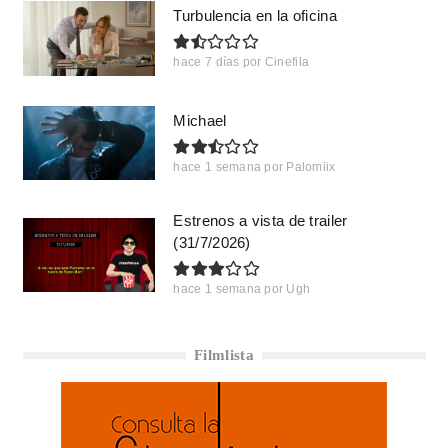
Turbulencia en la oficina
hace 7 días
por
Cinefila
Michael
hace 1 semana
por
Palomiix
Estrenos a vista de trailer
(31/7/2026)
hace 1 semana
por
Ugh
Filmlista