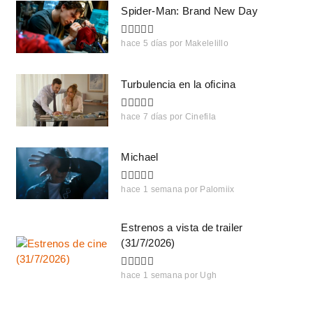
Spider-Man: Brand New Day
hace 5 días
por
Makelelillo
Turbulencia en la oficina
hace 7 días
por
Cinefila
Michael
hace 1 semana
por
Palomiix
Estrenos a vista de trailer
(31/7/2026)
hace 1 semana
por
Ugh