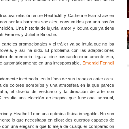
structiva relación entre Heathcliff y Catherine Earnshaw en
ados por las barreras sociales, consumidos por una pasión
sición. Una historia de lujuria, amor y locura que ya tiene
 Fiennes y Juliette Binoche.
carteles promocionales y el tráiler ya se intuía que no iba
 novela, y así ha sido. El problema con las adaptaciones
 libro de memoria llega al cine buscando exactamente eso,
rte automáticamente en una irresponsable.
Emerald Fennell
radamente incómoda, en la línea de sus trabajos anteriores.
eta de colores sombríos y una atmósfera en la que parece
fía, el diseño de vestuario y la dirección de arte son
resulta una elección arriesgada que funciona: sensual,
ine y Heathcliff con una química física innegable. No son
amente lo que necesitaba en ellos: dos cuerpos capaces de
ro con una elegancia que lo aleja de cualquier comparación