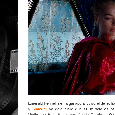
Emerald Fennell se ha ganado a pulso el derecho
y
Saltburn
ya dejó claro que su mirada es osc
Wuthering Heights
, su versión de
Cumbres Bor