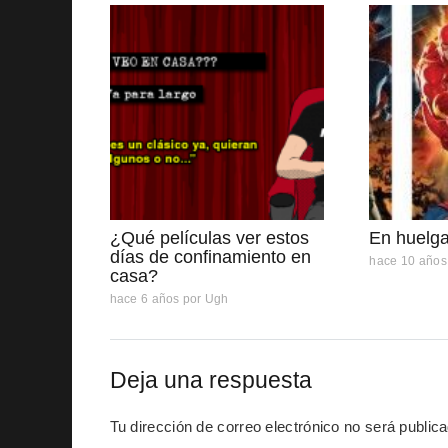
¿Qué películas ver estos
En huelg
días de confinamiento en
hace 10 años
casa?
hace 6 años
por
Ugh
Deja una respuesta
Tu dirección de correo electrónico no será public