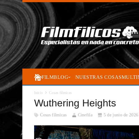
FILMBLOG
NUESTRAS COSAS
MULTI
Inicio
Cosas fílmicas
Wuthering Heights
Cosas fílmicas
Cinefila
5 de junio de 2026