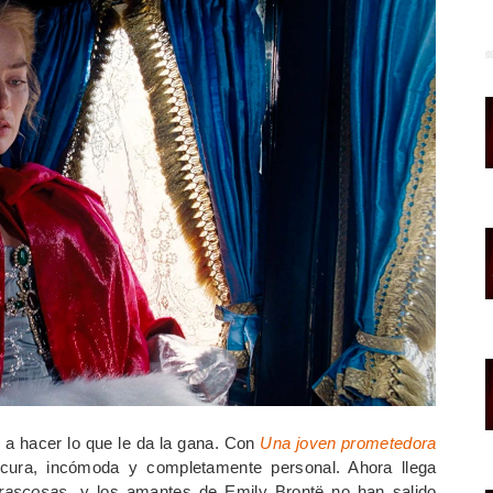
 a hacer lo que le da la gana. Con
Una joven prometedora
ura, incómoda y completamente personal. Ahora llega
rascosas
, y los amantes de Emily Brontë no han salido