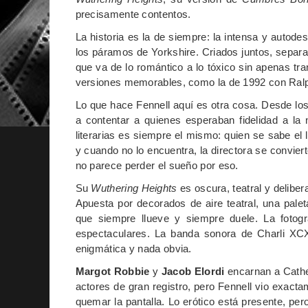
precisamente contentos.
La historia es la de siempre: la intensa y autode
los páramos de Yorkshire. Criados juntos, separ
que va de lo romántico a lo tóxico sin apenas tran
versiones memorables, como la de 1992 con Ralph
Lo que hace Fennell aquí es otra cosa. Desde los 
a contentar a quienes esperaban fidelidad a la
literarias es siempre el mismo: quien se sabe el
y cuando no lo encuentra, la directora se convie
no parece perder el sueño por eso.
Su
Wuthering Heights
es oscura, teatral y delibe
Apuesta por decorados de aire teatral, una pal
que siempre llueve y siempre duele. La fotogra
espectaculares. La banda sonora de Charli XCX 
enigmática y nada obvia.
Margot Robbie
y
Jacob Elordi
encarnan a Cather
actores de gran registro, pero Fennell vio exact
quemar la pantalla. Lo erótico está presente, pe