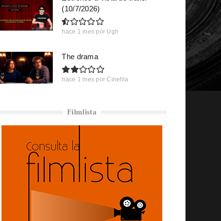
(10/7/2026)
hace 1 mes
por
Ugh
The drama
hace 1 mes
por
Cinefila
Filmlista